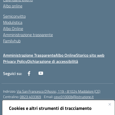
Albo online
Semiconvitto
Modulistica
Albo Online
Amministrazione trasparente
Familyhub
Amministrazione Trasparente
Albo Online
Storico sito web
Privacy Policy
Dichiarazione di accessibilità
Seguici su:
Indirizzo:
Via San Francesco D'Assisi, 119 - 81024 Maddaloni (CE)
Centralino:
0823 403369
Email:
cevc01000b@istruzione.it
Posta elettronica certificata (PEC):
cevc01000b@pec.istruzione.it
Cookies e altri strumenti di tracciamento
Codice fiscale: 80004990612 (Convitto) - 93044680614 (Scuole