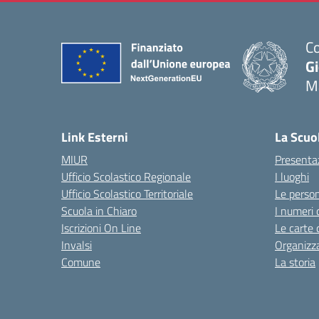
Co
G
M
— 
Link Esterni
La Scuo
MIUR
Presenta
Ufficio Scolastico Regionale
I luoghi
Ufficio Scolastico Territoriale
Le perso
Scuola in Chiaro
I numeri 
Iscrizioni On Line
Le carte 
Invalsi
Organizz
Comune
La storia