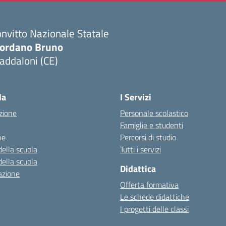
nvitto Nazionale Statale
iordano Bruno
addaloni (CE)
Visita la pagina iniziale della scuola
la
I Servizi
zione
Personale scolastico
Famiglie e studenti
ne
Percorsi di studio
della scuola
Tutti i servizi
della scuola
Didattica
azione
Offerta formativa
Le schede didattiche
I progetti delle classi