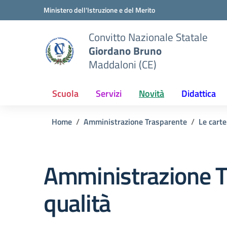
Vai ai contenuti
Vai al menu di navigazione
Vai al footer
Ministero dell'Istruzione e del Merito
Convitto Nazionale Statale
Giordano Bruno
Maddaloni (CE)
Scuola
Servizi
Novità
Didattica
Home
Amministrazione Trasparente
Le carte
Amministrazione T
qualità