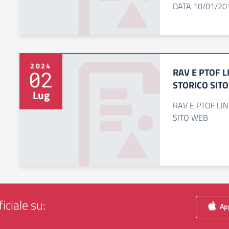
DATA 10/01/20
2024
RAV E PTOF L
02
STORICO SIT
Lug
RAV E PTOF LI
SITO WEB
iciale su:
App