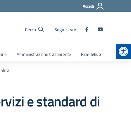
Accedi
Cerca
Seguici su:
Apr
line
Amministrazione trasparente
Familyhub
alità
rvizi e standard di