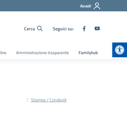
Accedi
Cerca
Seguici su:
Apr
line
Amministrazione trasparente
Familyhub
Stampa / Condividi