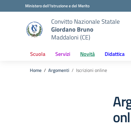
Vai ai contenuti
Vai al menu di navigazione
Vai al footer
Ministero dell'Istruzione e del Merito
Convitto Nazionale Statale
Giordano Bruno
Maddaloni (CE)
Scuola
Servizi
Novità
Didattica
Home
Argomenti
Iscrizioni online
Arg
onl