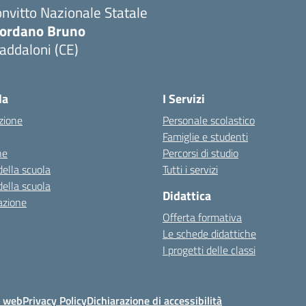
nvitto Nazionale Statale
iordano Bruno
addaloni (CE)
Visita la pagina iniziale della scuola
la
I Servizi
zione
Personale scolastico
Famiglie e studenti
ne
Percorsi di studio
della scuola
Tutti i servizi
della scuola
Didattica
azione
Offerta formativa
Le schede didattiche
I progetti delle classi
o web
Privacy Policy
Dichiarazione di accessibilità