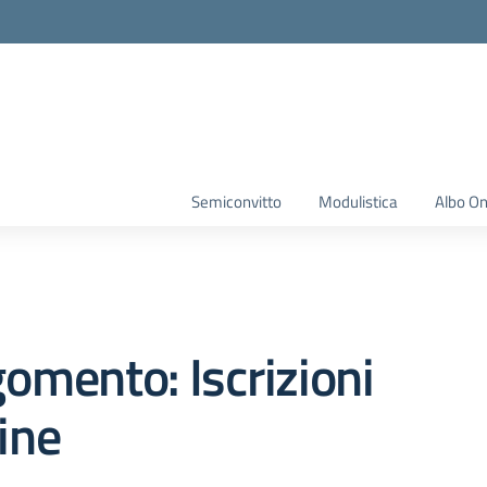
Semiconvitto
Modulistica
Albo On
omento: Iscrizioni
ine