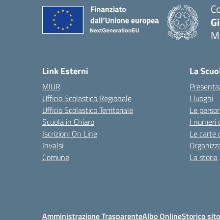
Co
G
M
— 
Link Esterni
La Scuo
MIUR
Presenta
Ufficio Scolastico Regionale
I luoghi
Ufficio Scolastico Territoriale
Le perso
Scuola in Chiaro
I numeri 
Iscrizioni On Line
Le carte 
Invalsi
Organizz
Comune
La storia
Amministrazione Trasparente
Albo Online
Storico sit