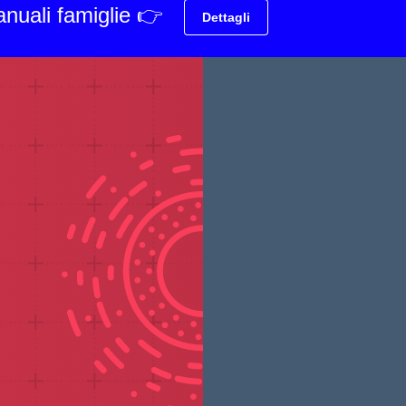
anuali famiglie 👉
Dettagli