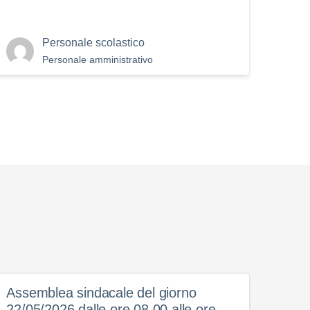
Personale scolastico
Personale amministrativo
Assemblea sindacale del giorno
Comp
22/05/2026 dalle ore 08,00 alle ore
Rice