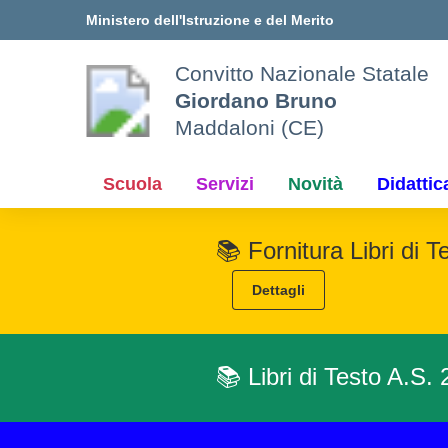
Vai ai contenuti
Vai al menu di navigazione
Vai al footer
Ministero dell'Istruzione e del Merito
Convitto Nazionale Statale
Giordano Bruno
Maddaloni (CE)
Scuola
Servizi
Novità
Didattic
📚 Fornitura Libri di 
Dettagli
📚 Libri di Testo A.S