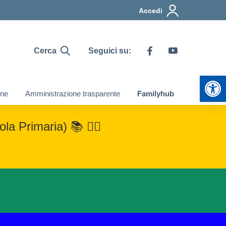
Accedi
Cerca
Seguici su:
Apr
ine
Amministrazione trasparente
Familyhub
la Primaria) 📚 👉🏿