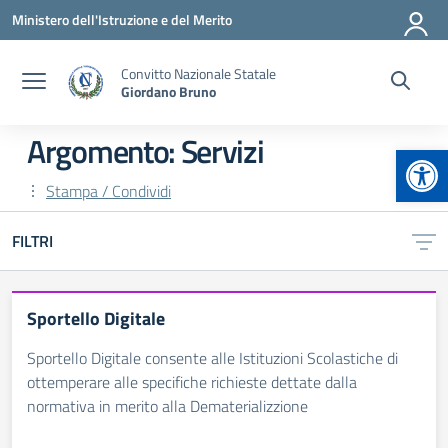
Vai ai contenuti
Vai al menu di navigazione
Vai al footer
Ministero dell'Istruzione e del Merito
Convitto Nazionale Statale
Giordano Bruno
Argomento: Servizi
Apr
Stampa / Condividi
FILTRI
Sportello Digitale
Sportello Digitale consente alle Istituzioni Scolastiche di
ottemperare alle specifiche richieste dettate dalla
normativa in merito alla Dematerializzione