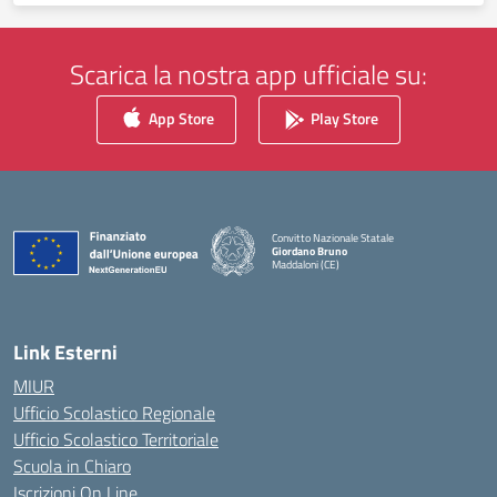
Scarica la nostra app ufficiale su:
App Store
Play Store
Convitto Nazionale Statale
Giordano Bruno
Maddaloni (CE)
— Visita la pagina iniziale della scuola
Link Esterni
MIUR
Ufficio Scolastico Regionale
Ufficio Scolastico Territoriale
Scuola in Chiaro
Iscrizioni On Line