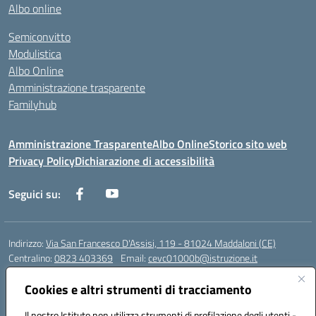
Albo online
Semiconvitto
Modulistica
Albo Online
Amministrazione trasparente
Familyhub
Amministrazione Trasparente
Albo Online
Storico sito web
Privacy Policy
Dichiarazione di accessibilità
Seguici su:
Indirizzo:
Via San Francesco D'Assisi, 119 - 81024 Maddaloni (CE)
Centralino:
0823 403369
Email:
cevc01000b@istruzione.it
Posta elettronica certificata (PEC):
cevc01000b@pec.istruzione.it
Cookies e altri strumenti di tracciamento
Codice fiscale: 80004990612 (Convitto) - 93044680614 (Scuole
Annesse)
Il nostro Istituto non utilizza strumenti di profilazione degli utenti -