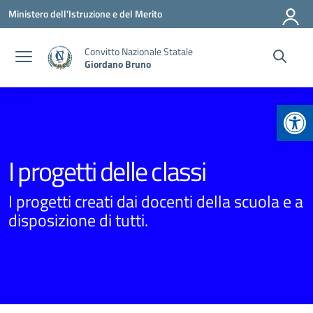
Vai ai contenuti
Vai al menu di navigazione
Vai al footer
Ministero dell'Istruzione e del Merito
Convitto Nazionale Statale
Giordano Bruno
Apr
I progetti delle classi
I progetti creati dai docenti della scuola e a
disposizione di tutti.