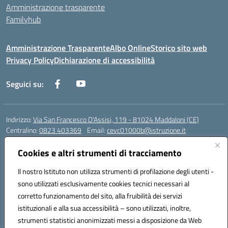
Amministrazione trasparente
Familyhub
Amministrazione Trasparente
Albo Online
Storico sito web
Privacy Policy
Dichiarazione di accessibilità
Seguici su:
Indirizzo:
Via San Francesco D'Assisi, 119 - 81024 Maddaloni (CE)
Centralino:
0823 403369
Email:
cevc01000b@istruzione.it
Posta elettronica certificata (PEC):
cevc01000b@pec.istruzione.it
Cookies e altri strumenti di tracciamento
Codice fiscale: 80004990612 (Convitto) - 93044680614 (Scuole
Annesse)
Il nostro Istituto non utilizza strumenti di profilazione degli utenti -
Codice meccanografico:
CEVC01000B
sono utilizzati esclusivamente cookies tecnici necessari al
Codice Indice delle Pubbliche Amministrazioni (IPA): istsc_cevc01000b
corretto funzionamento del sito, alla fruibilità dei servizi
Codice unico di fatturazione (CUF): ZUT1RT
istituzionali e alla sua accessibilità – sono utilizzati, inoltre,
strumenti statistici anonimizzati messi a disposizione da Web