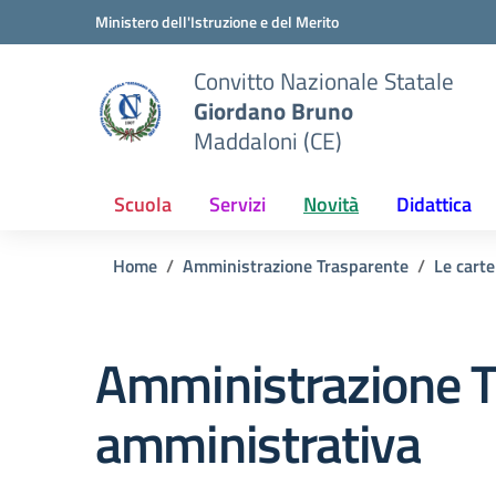
Vai ai contenuti
Vai al menu di navigazione
Vai al footer
Ministero dell'Istruzione e del Merito
Convitto Nazionale Statale
Giordano Bruno
Maddaloni (CE)
Scuola
Servizi
Novità
Didattica
Home
Amministrazione Trasparente
Le carte
Amministrazione T
amministrativa