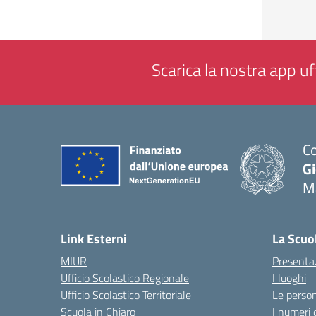
Scarica la nostra app uff
Co
G
M
— 
Link Esterni
La Scuo
MIUR
Presenta
Ufficio Scolastico Regionale
I luoghi
Ufficio Scolastico Territoriale
Le perso
Scuola in Chiaro
I numeri 