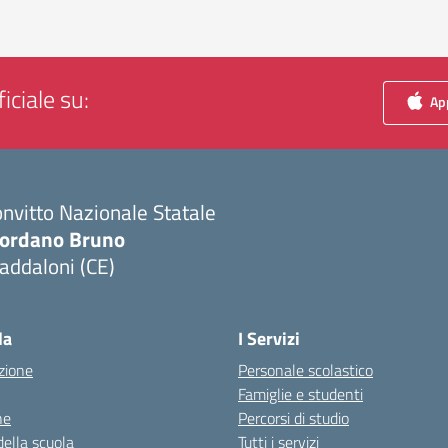
iciale su:
App
nvitto Nazionale Statale
iordano Bruno
addaloni (CE)
Visita la pagina iniziale della scuola
la
I Servizi
zione
Personale scolastico
Famiglie e studenti
ne
Percorsi di studio
della scuola
Tutti i servizi