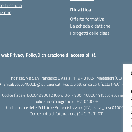
della scuola
Didattica
azione
Offerta formativa
Le schede didattiche
I progetti delle classi
o web
Privacy Policy
Dichiarazione di accessibilità
Indirizzo:
Via San Francesco D'Assisi, 119 - 81024 Maddaloni (CE)
9
Email:
cevc01000b@istruzione.it
Posta elettronica certificata (PEC):
cevc0
Codice fiscale: 80004990612 (Convitto) - 93044680614 (Scuole Annesse)
Codice meccanografico:
CEVC01000B
Codice Indice delle Pubbliche Amministrazioni (IPA): istsc_cevc01000b
Codice unico di fatturazione (CUF): ZUT1RT