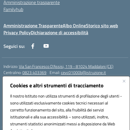
Amministrazione trasparente
Familyhub
Amministrazione Trasparente
Albo Online
Storico sito web
Privacy Policy
Dichiarazione di accessibilità
Seguici su:
Indirizzo:
Via San Francesco D'Assisi, 119 - 81024 Maddaloni (CE)
Centralino:
0823 403369
Email:
cevc01000b@istruzione.it
Posta elettronica certificata (PEC):
cevc01000b@pec.istruzione.it
Cookies e altri strumenti di tracciamento
Codice fiscale: 80004990612 (Convitto) - 93044680614 (Scuole
Annesse)
Il nostro Istituto non utilizza strumenti di profilazione degli utenti -
Codice meccanografico:
CEVC01000B
sono utilizzati esclusivamente cookies tecnici necessari al
Codice Indice delle Pubbliche Amministrazioni (IPA): istsc_cevc01000b
corretto funzionamento del sito, alla fruibilità dei servizi
Codice unico di fatturazione (CUF): ZUT1RT
istituzionali e alla sua accessibilità – sono utilizzati, inoltre,
strumenti statistici anonimizzati messi a disposizione da Web