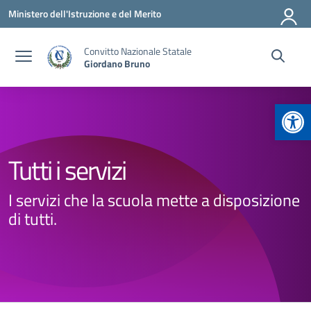
Vai ai contenuti
Vai al menu di navigazione
Vai al footer
Ministero dell'Istruzione e del Merito
Convitto Nazionale Statale
Giordano Bruno
Apr
Tutti i servizi
I servizi che la scuola mette a disposizione
di tutti.