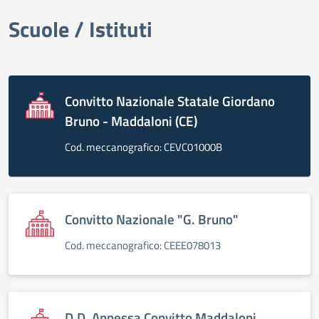
Scuole / Istituti
elenco degli organi
Convitto Nazionale Statale Giordano
Bruno - Maddaloni (CE)
Cod. meccanografico: CEVC01000B
Convitto Nazionale "G. Bruno"
Cod. meccanografico: CEEE078013
D.D. Annessa Convitto Maddaloni