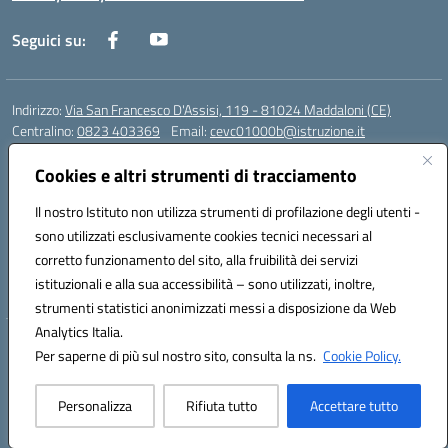
Seguici su:
Indirizzo:
Via San Francesco D'Assisi, 119 - 81024 Maddaloni (CE)
Centralino:
0823 403369
Email:
cevc01000b@istruzione.it
Posta elettronica certificata (PEC):
cevc01000b@pec.istruzione.it
Cookies e altri strumenti di tracciamento
Codice fiscale: 80004990612 (Convitto) - 93044680614 (Scuole
Annesse)
Il nostro Istituto non utilizza strumenti di profilazione degli utenti -
Codice meccanografico:
CEVC01000B
sono utilizzati esclusivamente cookies tecnici necessari al
Codice Indice delle Pubbliche Amministrazioni (IPA): istsc_cevc01000b
corretto funzionamento del sito, alla fruibilità dei servizi
Codice unico di fatturazione (CUF): ZUT1RT
istituzionali e alla sua accessibilità – sono utilizzati, inoltre,
strumenti statistici anonimizzati messi a disposizione da Web
Analytics Italia.
Hosting & Powered by 3D Solution S.r.l.
Per saperne di più sul nostro sito, consulta la ns.
Cookie Policy.
Concept & Design by Designers Italia
Personalizza
Rifiuta tutto
Accettare tutto