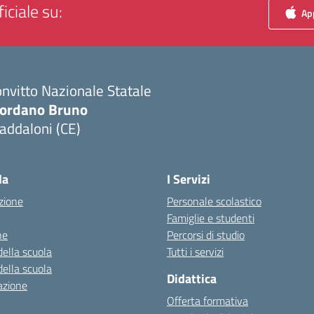
iciale su:
App
nvitto Nazionale Statale
iordano Bruno
addaloni (CE)
Visita la pagina iniziale della scuola
la
I Servizi
zione
Personale scolastico
Famiglie e studenti
ne
Percorsi di studio
della scuola
Tutti i servizi
della scuola
Didattica
azione
Offerta formativa