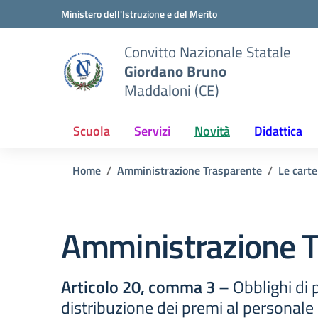
Vai ai contenuti
Vai al menu di navigazione
Vai al footer
Ministero dell'Istruzione e del Merito
Convitto Nazionale Statale
Giordano Bruno
Maddaloni (CE)
Scuola
Servizi
Novità
Didattica
Home
Amministrazione Trasparente
Le carte
Amministrazione T
Articolo 20, comma 3
– Obblighi di p
distribuzione dei premi al personale