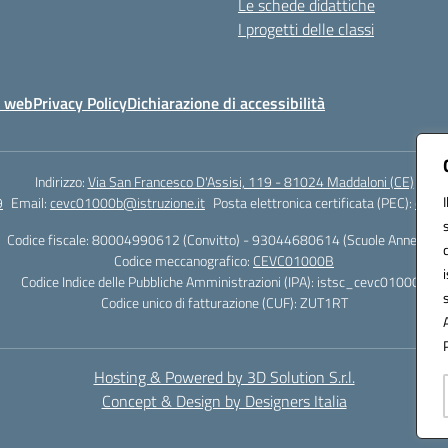
Le schede didattiche
I progetti delle classi
o web
Privacy Policy
Dichiarazione di accessibilità
Indirizzo:
Via San Francesco D'Assisi, 119 - 81024 Maddaloni (CE)
9
Email:
cevc01000b@istruzione.it
Posta elettronica certificata (PEC):
cevc0
Codice fiscale: 80004990612 (Convitto) - 93044680614 (Scuole Annesse)
Codice meccanografico:
CEVC01000B
Codice Indice delle Pubbliche Amministrazioni (IPA): istsc_cevc01000b
Codice unico di fatturazione (CUF): ZUT1RT
Hosting & Powered by 3D Solution S.r.l.
Concept & Design by Designers Italia