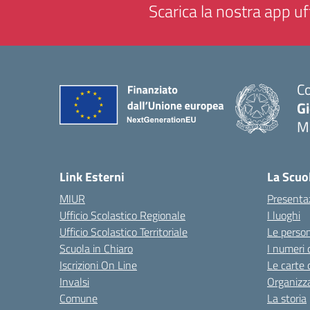
Scarica la nostra app uff
Co
G
M
— 
Link Esterni
La Scuo
MIUR
Presenta
Ufficio Scolastico Regionale
I luoghi
Ufficio Scolastico Territoriale
Le perso
Scuola in Chiaro
I numeri 
Iscrizioni On Line
Le carte 
Invalsi
Organizz
Comune
La storia