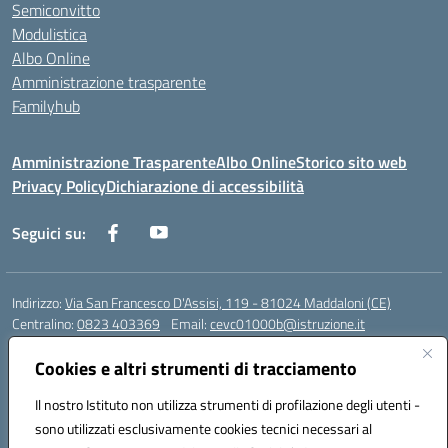
Semiconvitto
Modulistica
Albo Online
Amministrazione trasparente
Familyhub
Amministrazione Trasparente
Albo Online
Storico sito web
Privacy Policy
Dichiarazione di accessibilità
Seguici su:
Indirizzo:
Via San Francesco D'Assisi, 119 - 81024 Maddaloni (CE)
Centralino:
0823 403369
Email:
cevc01000b@istruzione.it
Posta elettronica certificata (PEC):
cevc01000b@pec.istruzione.it
Cookies e altri strumenti di tracciamento
Codice fiscale: 80004990612 (Convitto) - 93044680614 (Scuole
Annesse)
Il nostro Istituto non utilizza strumenti di profilazione degli utenti -
Codice meccanografico:
CEVC01000B
sono utilizzati esclusivamente cookies tecnici necessari al
Codice Indice delle Pubbliche Amministrazioni (IPA): istsc_cevc01000b