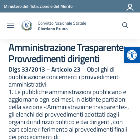
Vai ai contenuti
Vai al menu di navigazione
Vai al footer
Ministero dell'Istruzione e del Merito
Convitto Nazionale Statale
Giordano Bruno
Amministrazione Trasparente:
Apr
Provvedimenti dirigenti
Dlgs 33/2013 – Articolo 23
– Obblighi di
pubblicazione concernenti i provvedimenti
amministrativi
1. Le pubbliche amministrazioni pubblicano e
aggiornano ogni sei mesi, in distinte partizioni
della sezione «Amministrazione trasparente»,
gli elenchi dei provvedimenti adottati dagli
organi di indirizzo politico e dai dirigenti, con
particolare riferimento ai provvedimenti finali
dei procedimenti di: