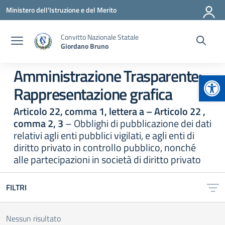
Vai ai contenuti
Vai al menu di navigazione
Vai al footer
Ministero dell'Istruzione e del Merito
Convitto Nazionale Statale
Giordano Bruno
Amministrazione Trasparente:
Apr
Rappresentazione grafica
Articolo 22, comma 1, lettera a – Articolo 22 ,
comma 2, 3
– Obblighi di pubblicazione dei dati
relativi agli enti pubblici vigilati, e agli enti di
diritto privato in controllo pubblico, nonché
alle partecipazioni in società di diritto privato
FILTRI
Nessun risultato