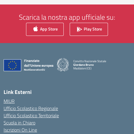
Scarica la nostra app ufficiale su:
App Store
Play Store
Convitto Nazionale Statale
Giordano Bruno
Maddaloni (CE)
— Visita la pagina iniziale della scuola
Link Esterni
MIUR
Ufficio Scolastico Regionale
Ufficio Scolastico Territoriale
Scuola in Chiaro
Iscrizioni On Line