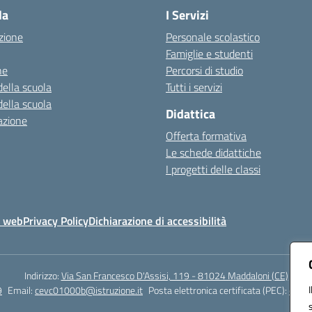
la
I Servizi
zione
Personale scolastico
Famiglie e studenti
ne
Percorsi di studio
della scuola
Tutti i servizi
della scuola
Didattica
azione
Offerta formativa
Le schede didattiche
I progetti delle classi
o web
Privacy Policy
Dichiarazione di accessibilità
Indirizzo:
Via San Francesco D'Assisi, 119 - 81024 Maddaloni (CE)
9
Email:
cevc01000b@istruzione.it
Posta elettronica certificata (PEC):
cevc0