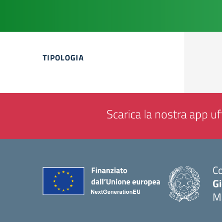
Filtri
TIPOLOGIA
Scarica la nostra app uff
Co
G
M
— 