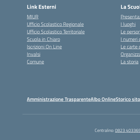
Link Esterni
La Scuo
MIUR
Presenta
Ufficio Scolastico Regionale
I luoghi
Ufficio Scolastico Territoriale
Le perso
Scuola in Chiaro
I numeri 
Iscrizioni On Line
Le carte 
Invalsi
Organizz
Comune
La storia
Amministrazione Trasparente
Albo Online
Storico sit
Centralino:
0823 40336