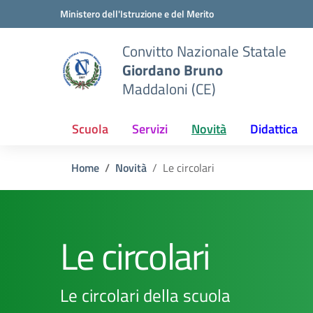
Vai ai contenuti
Vai al menu di navigazione
Vai al footer
Ministero dell'Istruzione e del Merito
Convitto Nazionale Statale
Giordano Bruno
Maddaloni (CE)
Scuola
Servizi
Novità
Didattica
Home
Novità
Le circolari
Le circolari
Le circolari della scuola