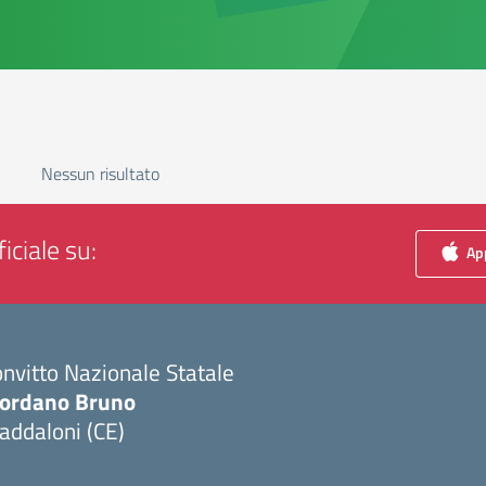
Nessun risultato
iciale su:
App
nvitto Nazionale Statale
iordano Bruno
addaloni (CE)
Visita la pagina iniziale della scuola