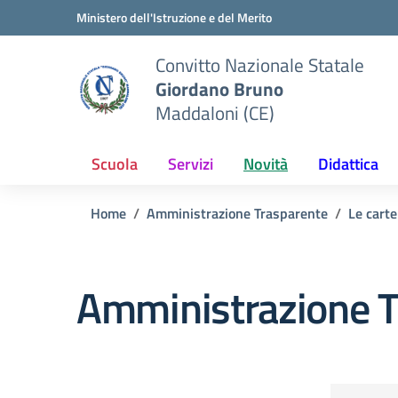
Vai ai contenuti
Vai al menu di navigazione
Vai al footer
Ministero dell'Istruzione e del Merito
Convitto Nazionale Statale
Giordano Bruno
Maddaloni (CE)
Scuola
Servizi
Novità
Didattica
Home
Amministrazione Trasparente
Le carte
Amministrazione T