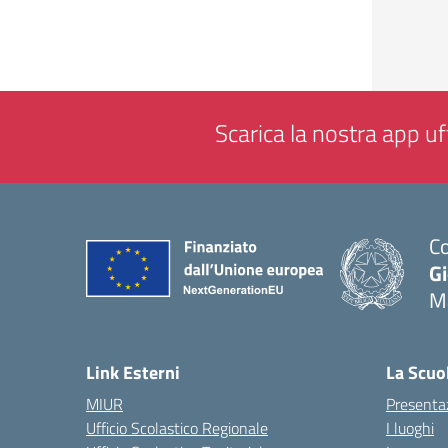
Scarica la nostra app uff
Co
G
M
— 
Link Esterni
La Scuo
MIUR
Presenta
Ufficio Scolastico Regionale
I luoghi