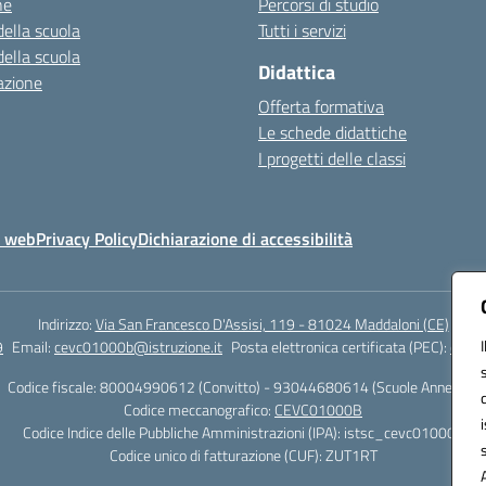
ne
Percorsi di studio
della scuola
Tutti i servizi
della scuola
Didattica
azione
Offerta formativa
Le schede didattiche
I progetti delle classi
o web
Privacy Policy
Dichiarazione di accessibilità
Indirizzo:
Via San Francesco D'Assisi, 119 - 81024 Maddaloni (CE)
9
Email:
cevc01000b@istruzione.it
Posta elettronica certificata (PEC):
cevc0
Codice fiscale: 80004990612 (Convitto) - 93044680614 (Scuole Annesse)
Codice meccanografico:
CEVC01000B
Codice Indice delle Pubbliche Amministrazioni (IPA): istsc_cevc01000b
Codice unico di fatturazione (CUF): ZUT1RT