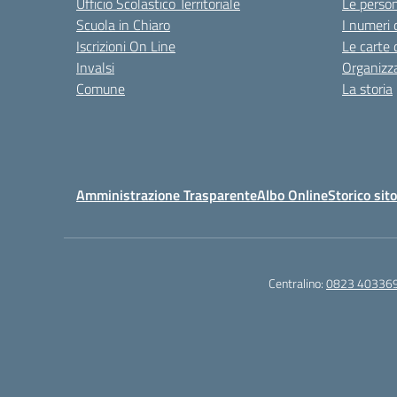
Ufficio Scolastico Territoriale
Le perso
Scuola in Chiaro
I numeri 
Iscrizioni On Line
Le carte 
Invalsi
Organizz
Comune
La storia
Amministrazione Trasparente
Albo Online
Storico sit
Centralino:
0823 40336