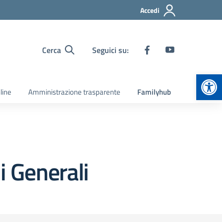
Accedi
Cerca
Seguici su:
Apr
line
Amministrazione trasparente
Familyhub
i Generali