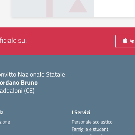
iciale su:
App
nvitto Nazionale Statale
iordano Bruno
addaloni (CE)
Visita la pagina iniziale della scuola
la
I Servizi
zione
Personale scolastico
Famiglie e studenti