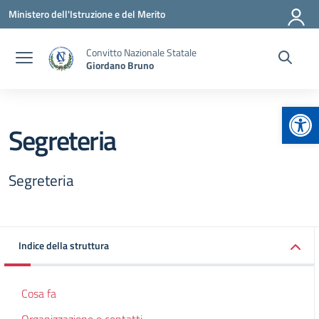
Vai ai contenuti
Vai al menu di navigazione
Vai al footer
Ministero dell'Istruzione e del Merito
Convitto Nazionale Statale
Giordano Bruno
Apr
Segreteria
Segreteria
Indice della struttura
Cosa fa