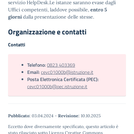
servizio HelpDesk.Le istanze saranno evase dagli
Uffici competenti, laddove possibile,
entro 5
giorni
dalla presentazione delle stesse.
Organizzazione e contatti
Contatti
Telefono:
0823 403369
Email:
cevc01000b@istruzione.it
Posta Elettronica Certificata (PEC):
cevc01000b@pec.istruzione.it
Pubblicato:
03.04.2024
-
Revisione:
10.10.2025
Eccetto dove diversamente specificato, questo articolo è
stato rilasciato sotto Licenza Creative Commons