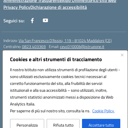
Amministrazione Trasparente
Albo Online
Storico sito web
Privacy Policy
Dichiarazione di accessibilità
Seguici su:
Indirizzo:
Via San Francesco D'Assisi, 119 - 81024 Maddaloni (CE)
Centralino:
0823 403369
Email:
cevc01000b@istruzione.it
Posta elettronica certificata (PEC):
cevc01000b@pec.istruzione.it
Cookies e altri strumenti di tracciamento
Codice fiscale: 80004990612 (Convitto) - 93044680614 (Scuole
Annesse)
Il nostro Istituto non utilizza strumenti di profilazione degli utenti -
Codice meccanografico:
CEVC01000B
sono utilizzati esclusivamente cookies tecnici necessari al
Codice Indice delle Pubbliche Amministrazioni (IPA): istsc_cevc01000b
corretto funzionamento del sito, alla fruibilità dei servizi
Codice unico di fatturazione (CUF): ZUT1RT
istituzionali e alla sua accessibilità – sono utilizzati, inoltre,
strumenti statistici anonimizzati messi a disposizione da Web
Analytics Italia.
Hosting & Powered by 3D Solution S.r.l.
Per saperne di più sul nostro sito, consulta la ns.
Cookie Policy.
Concept & Design by Designers Italia
Personalizza
Rifiuta tutto
Accettare tutto