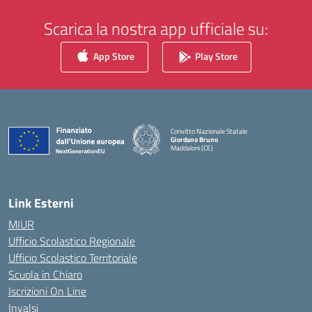
Scarica la nostra app ufficiale su:
App Store
Play Store
Convitto Nazionale Statale
Giordano Bruno
Maddaloni (CE)
— Visita la pagina iniziale della scuola
Link Esterni
MIUR
Ufficio Scolastico Regionale
Ufficio Scolastico Territoriale
Scuola in Chiaro
Iscrizioni On Line
Invalsi