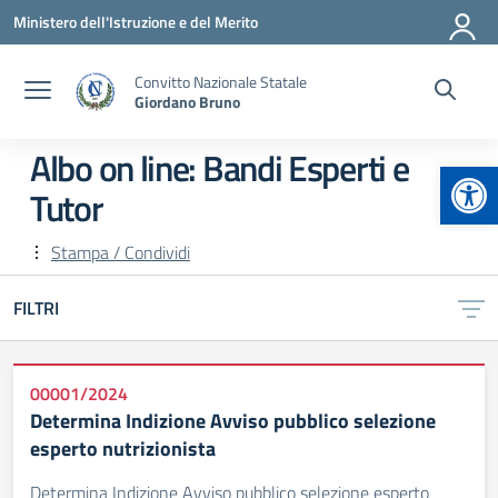
Vai ai contenuti
Vai al menu di navigazione
Vai al footer
Ministero dell'Istruzione e del Merito
Convitto Nazionale Statale
Giordano Bruno
Albo on line:
Bandi Esperti e
Apr
Tutor
Stampa / Condividi
FILTRI
00001/2024
Determina Indizione Avviso pubblico selezione
esperto nutrizionista
Determina Indizione Avviso pubblico selezione esperto