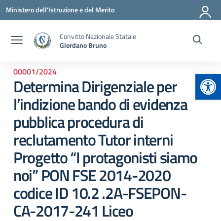
Vai ai contenuti
Vai al menu di navigazione
Vai al footer
Ministero dell'Istruzione e del Merito
Convitto Nazionale Statale
Giordano Bruno
00001/2024
Apr
Determina Dirigenziale per
l’indizione bando di evidenza
pubblica procedura di
reclutamento Tutor interni
Progetto “I protagonisti siamo
noi” PON FSE 2014-2020
codice ID 10.2 .2A-FSEPON-
CA-2017-241 Liceo