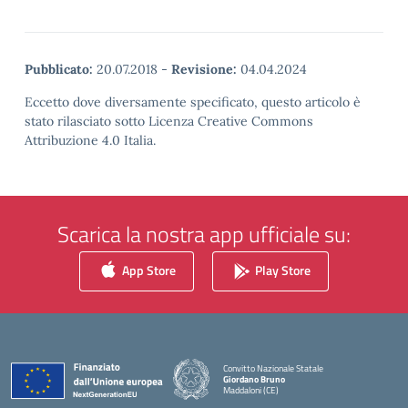
Pubblicato:
20.07.2018
-
Revisione:
04.04.2024
Eccetto dove diversamente specificato, questo articolo è
stato rilasciato sotto Licenza Creative Commons
Attribuzione 4.0 Italia.
Scarica la nostra app ufficiale su:
App Store
Play Store
Convitto Nazionale Statale
Giordano Bruno
Maddaloni (CE)
— Visita la pagina iniziale della scuola