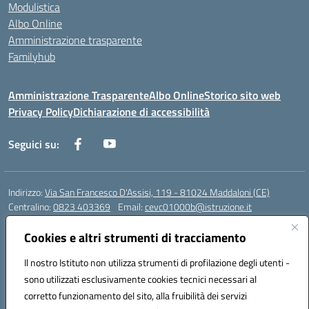
Modulistica
Albo Online
Amministrazione trasparente
Familyhub
Amministrazione Trasparente
Albo Online
Storico sito web
Privacy Policy
Dichiarazione di accessibilità
Seguici su:
Indirizzo:
Via San Francesco D'Assisi, 119 - 81024 Maddaloni (CE)
Centralino:
0823 403369
Email:
cevc01000b@istruzione.it
Posta elettronica certificata (PEC):
cevc01000b@pec.istruzione.it
Cookies e altri strumenti di tracciamento
Codice fiscale: 80004990612 (Convitto) - 93044680614 (Scuole
Annesse)
Il nostro Istituto non utilizza strumenti di profilazione degli utenti -
Codice meccanografico:
CEVC01000B
sono utilizzati esclusivamente cookies tecnici necessari al
Codice Indice delle Pubbliche Amministrazioni (IPA): istsc_cevc01000b
corretto funzionamento del sito, alla fruibilità dei servizi
Codice unico di fatturazione (CUF): ZUT1RT