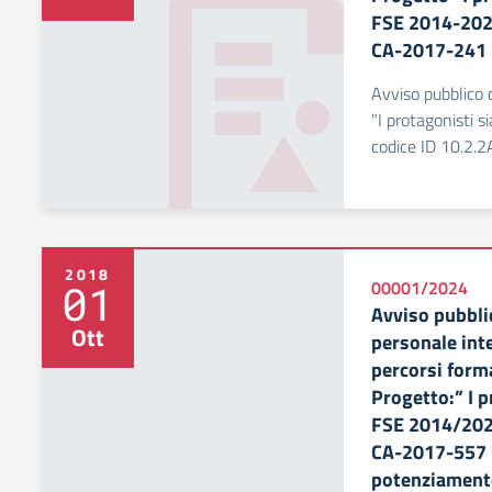
FSE 2014-202
CA-2017-241 
Avviso pubblico d
"I protagonisti
codice ID 10.2
2018
01
00001/2024
Avviso pubblic
Ott
personale inte
percorsi for
Progetto:” I 
FSE 2014/202
CA-2017-557 “
potenziament