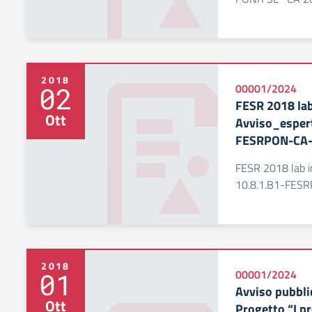
2018
02
00001/2024
FESR 2018 lab
Ott
Avviso_espert
FESRPON-CA-
FESR 2018 lab i
10.8.1.B1-FES
2018
01
00001/2024
Avviso pubblic
Ott
Progetto “I p