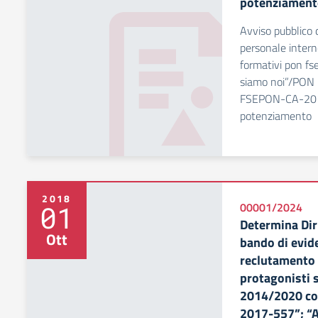
potenziament
Avviso pubblico d
personale interno
formativi pon fs
siamo noi”/PON 
FSEPON-CA-2017-
potenziamento
2018
01
00001/2024
Determina Diri
Ott
bando di evid
reclutamento t
protagonisti
2014/2020 co
2017-557”; “A