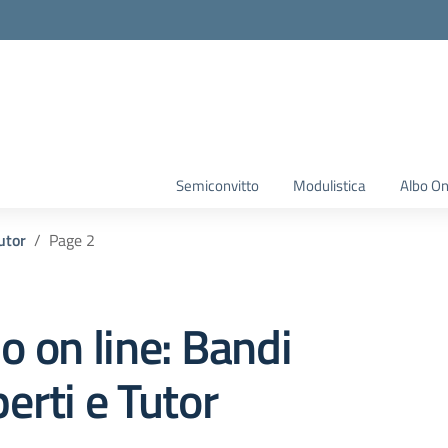
Semiconvitto
Modulistica
Albo On
utor
Page 2
o on line:
Bandi
erti e Tutor