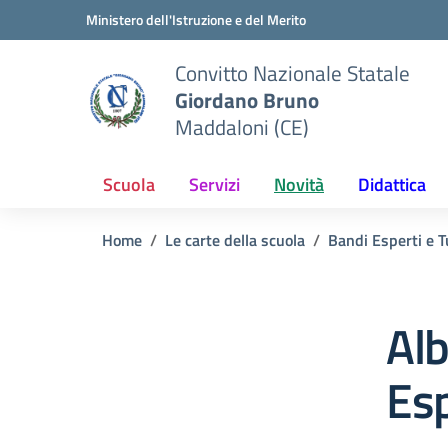
Vai ai contenuti
Vai al menu di navigazione
Vai al footer
Ministero dell'Istruzione e del Merito
Convitto Nazionale Statale
Giordano Bruno
Maddaloni (CE)
Scuola
Servizi
Novità
Didattica
Home
Le carte della scuola
Bandi Esperti e T
Alb
Esp