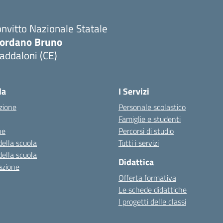
nvitto Nazionale Statale
iordano Bruno
addaloni (CE)
Visita la pagina iniziale della scuola
la
I Servizi
zione
Personale scolastico
Famiglie e studenti
ne
Percorsi di studio
della scuola
Tutti i servizi
della scuola
Didattica
azione
Offerta formativa
Le schede didattiche
I progetti delle classi