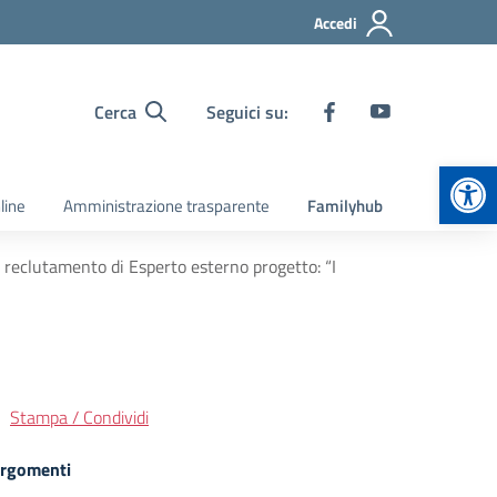
Accedi
Cerca
Seguici su:
Apr
line
Amministrazione trasparente
Familyhub
l reclutamento di Esperto esterno progetto: “I
Stampa / Condividi
rgomenti