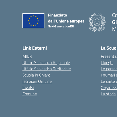
Co
G
M
— 
Link Esterni
La Scuo
MIUR
Presenta
Ufficio Scolastico Regionale
I luoghi
Ufficio Scolastico Territoriale
Le perso
Scuola in Chiaro
I numeri 
Iscrizioni On Line
Le carte 
Invalsi
Organizz
Comune
La storia