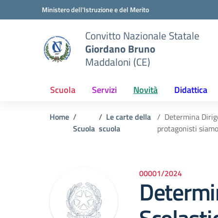
Vai ai contenuti
Vai al menu di navigazione
Vai al footer
Ministero dell'Istruzione e del Merito
Convitto Nazionale Statale
Giordano Bruno
Maddaloni (CE)
Scuola
Servizi
Novità
Didattica
Home
Le carte della
Determina Dirige
Scuola
scuola
protagonisti siam
00001/2024
Determi