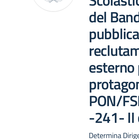
Scolasti
del Band
pubblica 
reclutam
esterno 
protagon
PON/FS
-241- II 
Determina Dirige