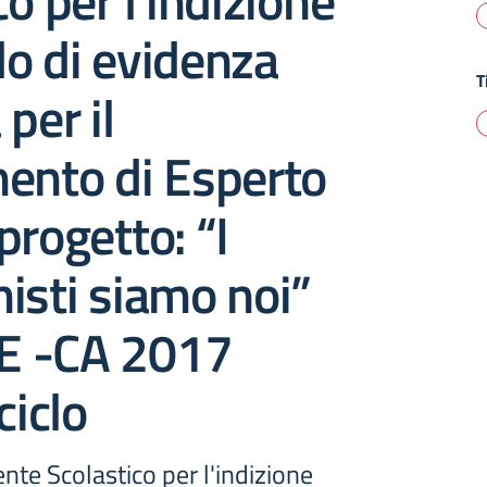
co per l’indizione
o di evidenza
T
per il
ento di Esperto
progetto: “I
isti siamo noi”
E -CA 2017
ciclo
nte Scolastico per l'indizione