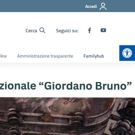
Accedi
Cerca
Seguici su:
Apr
line
Amministrazione trasparente
Familyhub
”