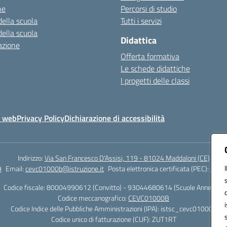
ne
Percorsi di studio
della scuola
Tutti i servizi
della scuola
Didattica
azione
Offerta formativa
Le schede didattiche
I progetti delle classi
o web
Privacy Policy
Dichiarazione di accessibilità
Indirizzo:
Via San Francesco D'Assisi, 119 - 81024 Maddaloni (CE)
9
Email:
cevc01000b@istruzione.it
Posta elettronica certificata (PEC):
cevc0
Codice fiscale: 80004990612 (Convitto) - 93044680614 (Scuole Annesse)
Codice meccanografico:
CEVC01000B
Codice Indice delle Pubbliche Amministrazioni (IPA): istsc_cevc01000b
Codice unico di fatturazione (CUF): ZUT1RT