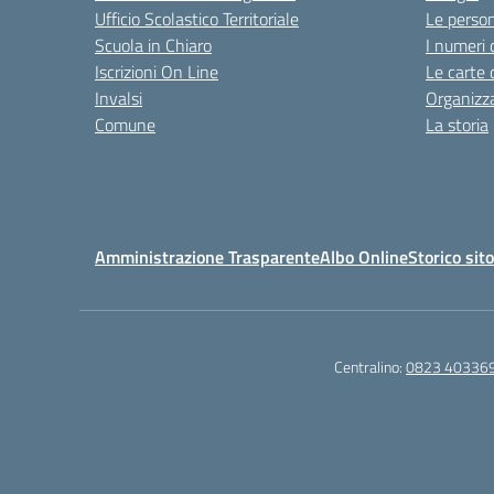
Ufficio Scolastico Territoriale
Le perso
Scuola in Chiaro
I numeri 
Iscrizioni On Line
Le carte 
Invalsi
Organizz
Comune
La storia
Amministrazione Trasparente
Albo Online
Storico sit
Centralino:
0823 40336