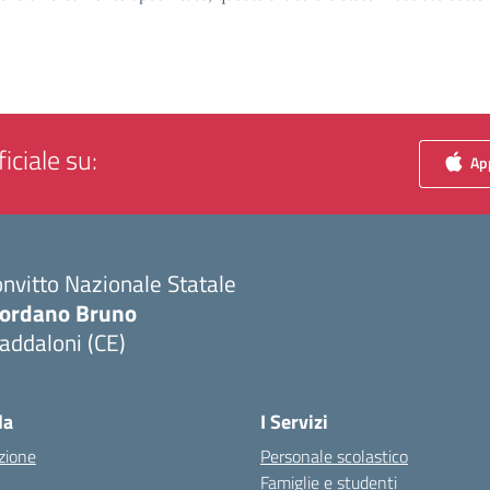
iciale su:
App
nvitto Nazionale Statale
iordano Bruno
addaloni (CE)
Visita la pagina iniziale della scuola
la
I Servizi
zione
Personale scolastico
Famiglie e studenti