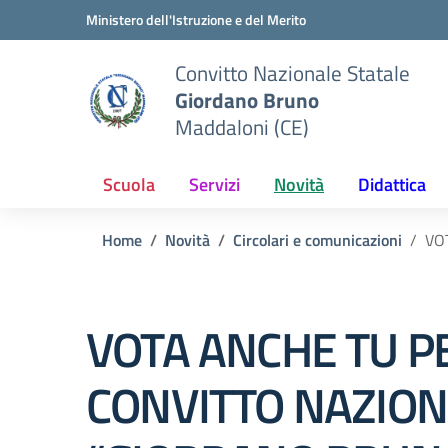
Vai ai contenuti
Vai al menu di navigazione
Vai al footer
Ministero dell'Istruzione e del Merito
Convitto Nazionale Statale
Giordano Bruno
Maddaloni (CE)
Scuola
Servizi
Novità
Didattica
Home
Novità
Circolari e comunicazioni
VO
VOTA ANCHE TU PE
CONVITTO NAZIO