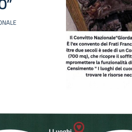
O”
IONALE