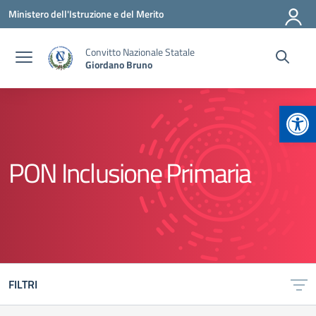
Vai ai contenuti
Vai al menu di navigazione
Vai al footer
Ministero dell'Istruzione e del Merito
Convitto Nazionale Statale
Giordano Bruno
Apr
PON Inclusione Primaria
FILTRI