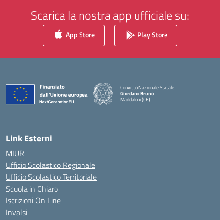
Scarica la nostra app ufficiale su:
App Store
Play Store
Convitto Nazionale Statale
Giordano Bruno
Maddaloni (CE)
— Visita la pagina iniziale della scuola
Link Esterni
MIUR
Ufficio Scolastico Regionale
Ufficio Scolastico Territoriale
Scuola in Chiaro
Iscrizioni On Line
Invalsi