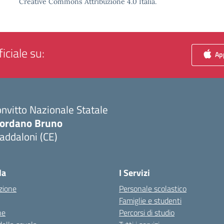
Creative Commons Attribuzione 4.0 Italia.
iciale su:
App
nvitto Nazionale Statale
iordano Bruno
addaloni (CE)
Visita la pagina iniziale della scuola
la
I Servizi
zione
Personale scolastico
Famiglie e studenti
ne
Percorsi di studio