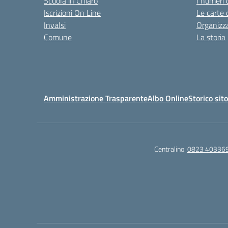
Scuola in Chiaro
I numeri 
Iscrizioni On Line
Le carte 
Invalsi
Organizz
Comune
La storia
Amministrazione Trasparente
Albo Online
Storico sit
Centralino:
0823 40336