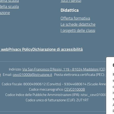
della scuola
Tutti i servizi
della scuola
Didattica
azione
Offerta formativa
Le schede didattiche
I progetti delle classi
o web
Privacy Policy
Dichiarazione di accessibilità
Indirizzo:
Via San Francesco D'Assisi, 119 - 81024 Maddaloni (CE)
9
Email:
cevc01000b@istruzione.it
Posta elettronica certificata (PEC):
cevc0
Codice fiscale: 80004990612 (Convitto) - 93044680614 (Scuole Annesse)
Codice meccanografico:
CEVC01000B
Codice Indice delle Pubbliche Amministrazioni (IPA): istsc_cevc01000b
Codice unico di fatturazione (CUF): ZUT1RT