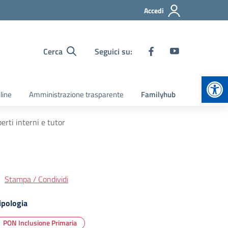
Accedi
Cerca
Seguici su:
Apr
line
Amministrazione trasparente
Familyhub
erti interni e tutor
Stampa / Condividi
ipologia
PON Inclusione Primaria