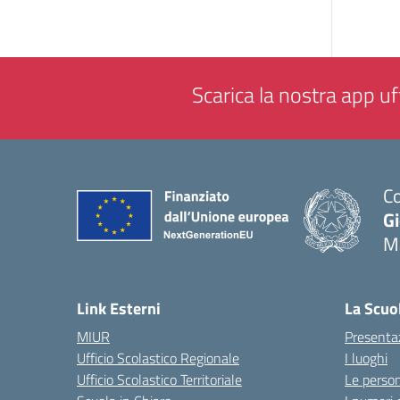
Scarica la nostra app uff
Co
G
M
— 
Link Esterni
La Scuo
MIUR
Presenta
Ufficio Scolastico Regionale
I luoghi
Ufficio Scolastico Territoriale
Le perso