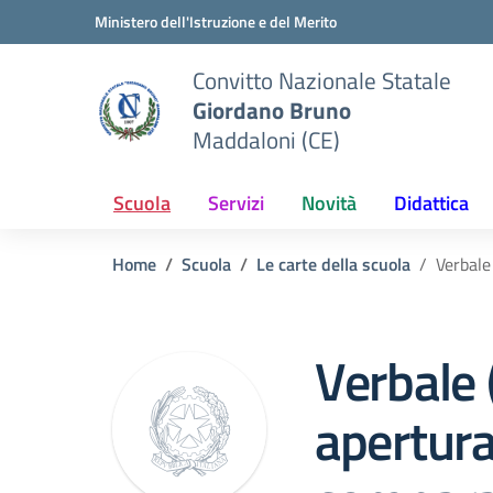
Vai ai contenuti
Vai al menu di navigazione
Vai al footer
Ministero dell'Istruzione e del Merito
Convitto Nazionale Statale
Giordano Bruno
Maddaloni (CE)
Scuola
Servizi
Novità
Didattica
Home
Scuola
Le carte della scuola
Verbale
Verbale 
apertura