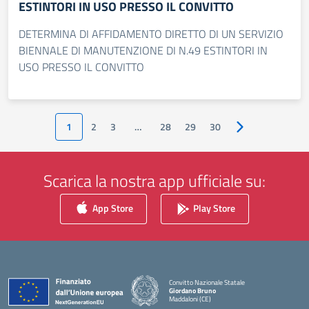
ESTINTORI IN USO PRESSO IL CONVITTO
DETERMINA DI AFFIDAMENTO DIRETTO DI UN SERVIZIO
BIENNALE DI MANUTENZIONE DI N.49 ESTINTORI IN
USO PRESSO IL CONVITTO
1
2
3
…
28
29
30
Pagina successiv
Scarica la nostra app ufficiale su:
App Store
Play Store
Convitto Nazionale Statale
Giordano Bruno
Maddaloni (CE)
— Visita la pagina iniziale della scuola