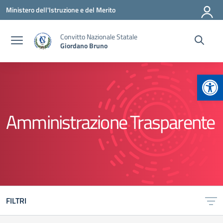
Vai ai contenuti
Vai al menu di navigazione
Vai al footer
Ministero dell'Istruzione e del Merito
Convitto Nazionale Statale
Giordano Bruno
Apr
Amministrazione Trasparente
FILTRI