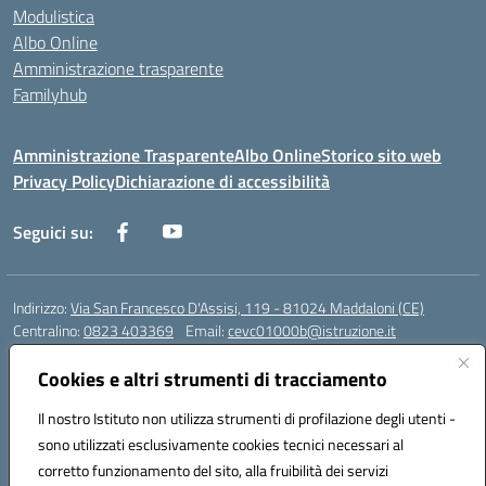
Modulistica
Albo Online
Amministrazione trasparente
Familyhub
Amministrazione Trasparente
Albo Online
Storico sito web
Privacy Policy
Dichiarazione di accessibilità
Seguici su:
Indirizzo:
Via San Francesco D'Assisi, 119 - 81024 Maddaloni (CE)
Centralino:
0823 403369
Email:
cevc01000b@istruzione.it
Posta elettronica certificata (PEC):
cevc01000b@pec.istruzione.it
Cookies e altri strumenti di tracciamento
Codice fiscale: 80004990612 (Convitto) - 93044680614 (Scuole
Annesse)
Il nostro Istituto non utilizza strumenti di profilazione degli utenti -
Codice meccanografico:
CEVC01000B
sono utilizzati esclusivamente cookies tecnici necessari al
Codice Indice delle Pubbliche Amministrazioni (IPA): istsc_cevc01000b
corretto funzionamento del sito, alla fruibilità dei servizi
Codice unico di fatturazione (CUF): ZUT1RT