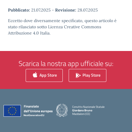
Pubblicato:
21.07.2025
-
Revisione:
28.07.2025
Eccetto dove diversamente specificato, questo articolo è
stato rilasciato sotto Licenza Creative Commons
Attribuzione 4.0 Italia.
Scarica la nostra app ufficiale su:
App Store
Play Store
Convitto Nazionale Statale
Giordano Bruno
Maddaloni (CE)
— Visita la pagina iniziale della scuola