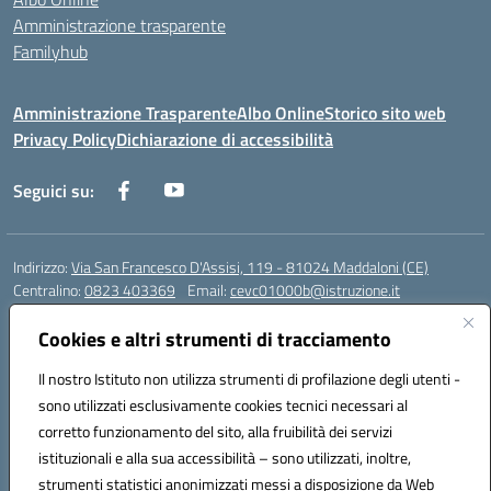
Amministrazione trasparente
Familyhub
Amministrazione Trasparente
Albo Online
Storico sito web
Privacy Policy
Dichiarazione di accessibilità
Seguici su:
Indirizzo:
Via San Francesco D'Assisi, 119 - 81024 Maddaloni (CE)
Centralino:
0823 403369
Email:
cevc01000b@istruzione.it
Posta elettronica certificata (PEC):
cevc01000b@pec.istruzione.it
Cookies e altri strumenti di tracciamento
Codice fiscale: 80004990612 (Convitto) - 93044680614 (Scuole
Annesse)
Il nostro Istituto non utilizza strumenti di profilazione degli utenti -
Codice meccanografico:
CEVC01000B
sono utilizzati esclusivamente cookies tecnici necessari al
Codice Indice delle Pubbliche Amministrazioni (IPA): istsc_cevc01000b
corretto funzionamento del sito, alla fruibilità dei servizi
Codice unico di fatturazione (CUF): ZUT1RT
istituzionali e alla sua accessibilità – sono utilizzati, inoltre,
strumenti statistici anonimizzati messi a disposizione da Web