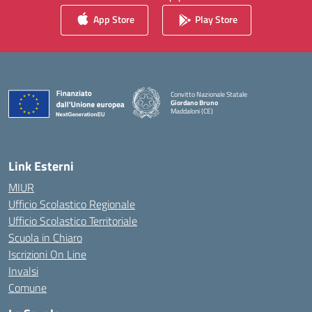
App Store
Play Store
Convitto Nazionale Statale
Giordano Bruno
Maddaloni (CE)
— Visita la pagina iniziale della scuola
Link Esterni
MIUR
Ufficio Scolastico Regionale
Ufficio Scolastico Territoriale
Scuola in Chiaro
Iscrizioni On Line
Invalsi
Comune