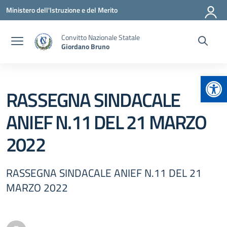
Vai ai contenuti
Vai al menu di navigazione
Vai al footer
Ministero dell'Istruzione e del Merito
Convitto Nazionale Statale
Giordano Bruno
Apr
RASSEGNA SINDACALE
ANIEF N.11 DEL 21 MARZO
2022
RASSEGNA SINDACALE ANIEF N.11 DEL 21
MARZO 2022