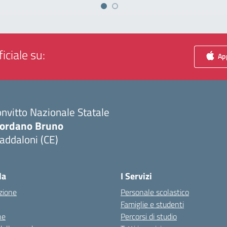
iciale su:
App
nvitto Nazionale Statale
iordano Bruno
addaloni (CE)
Visita la pagina iniziale della scuola
la
I Servizi
zione
Personale scolastico
Famiglie e studenti
ne
Percorsi di studio