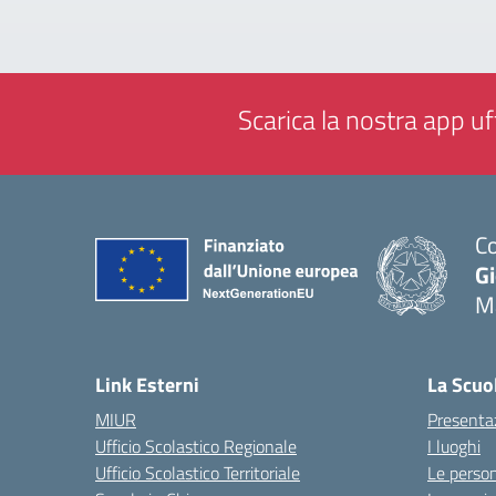
Scarica la nostra app uff
Co
G
M
— 
Link Esterni
La Scuo
MIUR
Presenta
Ufficio Scolastico Regionale
I luoghi
Ufficio Scolastico Territoriale
Le perso