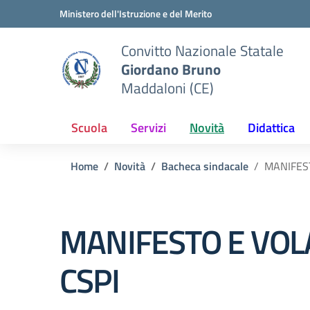
Vai ai contenuti
Vai al menu di navigazione
Vai al footer
Ministero dell'Istruzione e del Merito
Convitto Nazionale Statale
Giordano Bruno
Maddaloni (CE)
Scuola
Servizi
Novità
Didattica
Home
Novità
Bacheca sindacale
MANIFES
MANIFESTO E VOL
CSPI