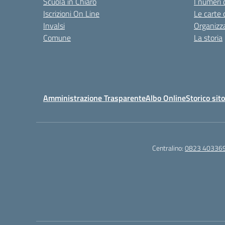
Scuola in Chiaro
I numeri 
Iscrizioni On Line
Le carte 
Invalsi
Organizz
Comune
La storia
Amministrazione Trasparente
Albo Online
Storico sit
Centralino:
0823 40336