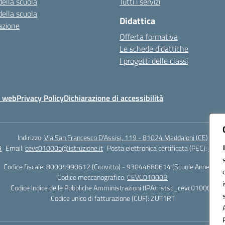
della scuola
Tutti i servizi
della scuola
Didattica
azione
Offerta formativa
Le schede didattiche
I progetti delle classi
o web
Privacy Policy
Dichiarazione di accessibilità
Indirizzo:
Via San Francesco D'Assisi, 119 - 81024 Maddaloni (CE)
9
Email:
cevc01000b@istruzione.it
Posta elettronica certificata (PEC):
cevc0
Codice fiscale: 80004990612 (Convitto) - 93044680614 (Scuole Annesse)
Codice meccanografico:
CEVC01000B
Codice Indice delle Pubbliche Amministrazioni (IPA): istsc_cevc01000b
Codice unico di fatturazione (CUF): ZUT1RT