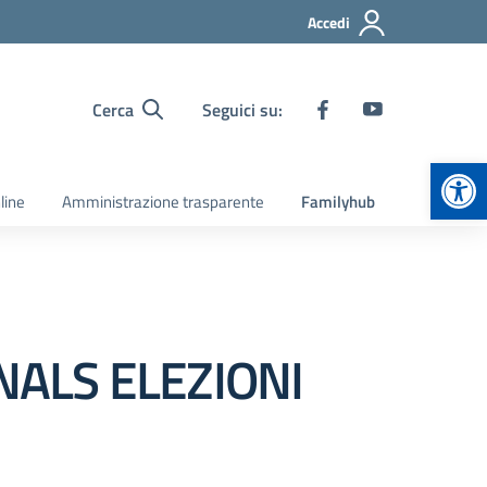
Accedi
Cerca
Seguici su:
Apr
line
Amministrazione trasparente
Familyhub
NALS ELEZIONI