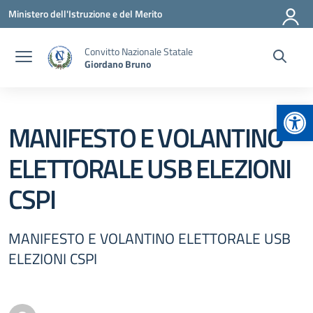
Vai ai contenuti
Vai al menu di navigazione
Vai al footer
Ministero dell'Istruzione e del Merito
Convitto Nazionale Statale
Giordano Bruno
Apr
MANIFESTO E VOLANTINO
ELETTORALE USB ELEZIONI
CSPI
MANIFESTO E VOLANTINO ELETTORALE USB
ELEZIONI CSPI