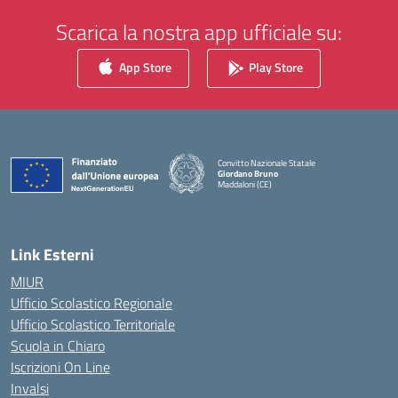
Scarica la nostra app ufficiale su:
App Store
Play Store
Convitto Nazionale Statale
Giordano Bruno
Maddaloni (CE)
— Visita la pagina iniziale della scuola
Link Esterni
MIUR
Ufficio Scolastico Regionale
Ufficio Scolastico Territoriale
Scuola in Chiaro
Iscrizioni On Line
Invalsi