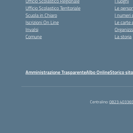
Ufficio Scolastico Regionale
I luoghi
Ufficio Scolastico Territoriale
Le perso
Scuola in Chiaro
I numeri 
Iscrizioni On Line
Le carte 
Invalsi
Organizz
Comune
La storia
Amministrazione Trasparente
Albo Online
Storico sit
Centralino:
0823 40336