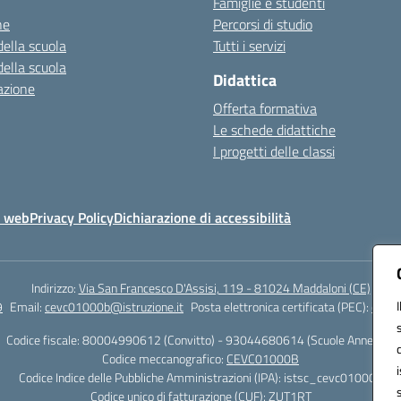
Famiglie e studenti
ne
Percorsi di studio
della scuola
Tutti i servizi
della scuola
Didattica
azione
Offerta formativa
Le schede didattiche
I progetti delle classi
o web
Privacy Policy
Dichiarazione di accessibilità
Indirizzo:
Via San Francesco D'Assisi, 119 - 81024 Maddaloni (CE)
9
Email:
cevc01000b@istruzione.it
Posta elettronica certificata (PEC):
cevc0
Codice fiscale: 80004990612 (Convitto) - 93044680614 (Scuole Annesse)
Codice meccanografico:
CEVC01000B
Codice Indice delle Pubbliche Amministrazioni (IPA): istsc_cevc01000b
Codice unico di fatturazione (CUF): ZUT1RT