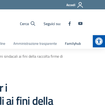
Accedi
Cerca
Seguici su:
Apr
line
Amministrazione trasparente
Familyhub
i sindacali ai fini della raccolta firme di
 i
ai fini della