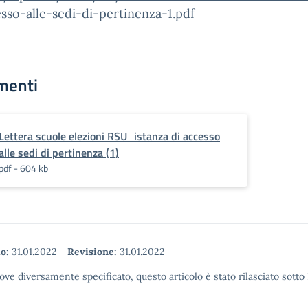
sso-alle-sedi-di-pertinenza-1.pdf
menti
Lettera scuole elezioni RSU_istanza di accesso
alle sedi di pertinenza (1)
pdf - 604 kb
o:
31.01.2022
-
Revisione:
31.01.2022
ove diversamente specificato, questo articolo è stato rilasciato sott