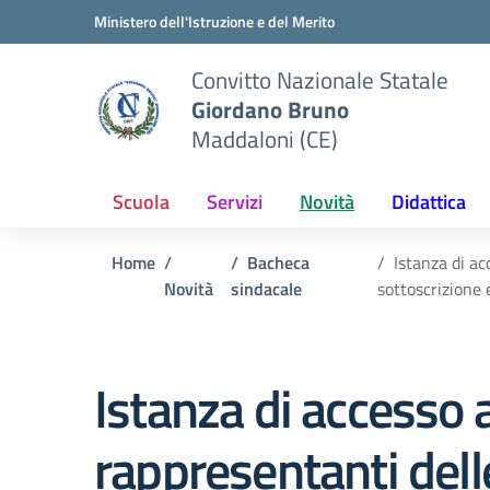
Vai ai contenuti
Vai al menu di navigazione
Vai al footer
Ministero dell'Istruzione e del Merito
Convitto Nazionale Statale
Giordano Bruno
Maddaloni (CE)
Scuola
Servizi
Novità
Didattica
Home
Bacheca
Istanza di ac
Novità
sindacale
sottoscrizione 
Istanza di accesso a
rappresentanti delle