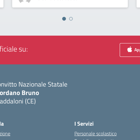
iciale su:
App
nvitto Nazionale Statale
iordano Bruno
addaloni (CE)
Visita la pagina iniziale della scuola
la
I Servizi
zione
Personale scolastico