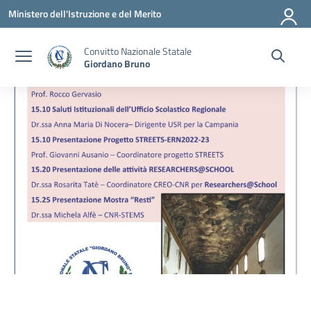
Vai ai contenuti
Vai al menu di navigazione
Vai al footer
Ministero dell'Istruzione e del Merito
Convitto Nazionale Statale
Giordano Bruno