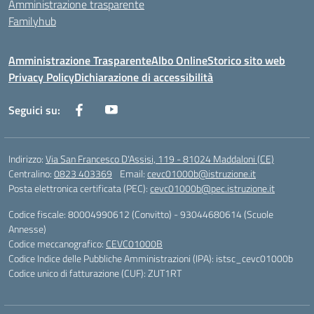
Amministrazione trasparente
Familyhub
Amministrazione Trasparente
Albo Online
Storico sito web
Privacy Policy
Dichiarazione di accessibilità
Seguici su:
Indirizzo:
Via San Francesco D'Assisi, 119 - 81024 Maddaloni (CE)
Centralino:
0823 403369
Email:
cevc01000b@istruzione.it
Posta elettronica certificata (PEC):
cevc01000b@pec.istruzione.it
Codice fiscale: 80004990612 (Convitto) - 93044680614 (Scuole
Annesse)
Codice meccanografico:
CEVC01000B
Codice Indice delle Pubbliche Amministrazioni (IPA): istsc_cevc01000b
Codice unico di fatturazione (CUF): ZUT1RT