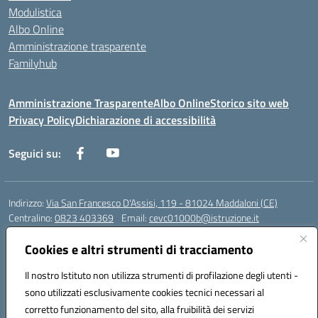
Modulistica
Albo Online
Amministrazione trasparente
Familyhub
Amministrazione Trasparente
Albo Online
Storico sito web
Privacy Policy
Dichiarazione di accessibilità
Seguici su:
Indirizzo:
Via San Francesco D'Assisi, 119 - 81024 Maddaloni (CE)
Centralino:
0823 403369
Email:
cevc01000b@istruzione.it
Posta elettronica certificata (PEC):
cevc01000b@pec.istruzione.it
Cookies e altri strumenti di tracciamento
Codice fiscale: 80004990612 (Convitto) - 93044680614 (Scuole
Annesse)
Il nostro Istituto non utilizza strumenti di profilazione degli utenti -
Codice meccanografico:
CEVC01000B
sono utilizzati esclusivamente cookies tecnici necessari al
Codice Indice delle Pubbliche Amministrazioni (IPA): istsc_cevc01000b
corretto funzionamento del sito, alla fruibilità dei servizi