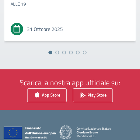
ALLE 19
31 Ottobre 2025
Scarica la nostra app ufficiale su:
App Store
Play Store
Convitto Nazionale Statale
Giordano Bruno
Maddaloni (CE)
— Visita la pagina iniziale della scuola