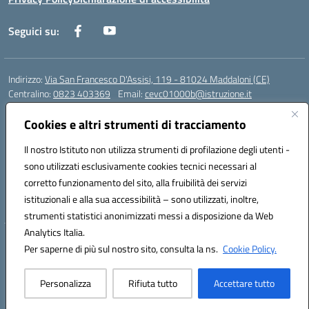
Seguici su:
Indirizzo:
Via San Francesco D'Assisi, 119 - 81024 Maddaloni (CE)
Centralino:
0823 403369
Email:
cevc01000b@istruzione.it
Posta elettronica certificata (PEC):
cevc01000b@pec.istruzione.it
Cookies e altri strumenti di tracciamento
Codice fiscale: 80004990612 (Convitto) - 93044680614 (Scuole
Annesse)
Il nostro Istituto non utilizza strumenti di profilazione degli utenti -
Codice meccanografico:
CEVC01000B
sono utilizzati esclusivamente cookies tecnici necessari al
Codice Indice delle Pubbliche Amministrazioni (IPA): istsc_cevc01000b
corretto funzionamento del sito, alla fruibilità dei servizi
Codice unico di fatturazione (CUF): ZUT1RT
istituzionali e alla sua accessibilità – sono utilizzati, inoltre,
strumenti statistici anonimizzati messi a disposizione da Web
Analytics Italia.
Hosting & Powered by 3D Solution S.r.l.
Per saperne di più sul nostro sito, consulta la ns.
Cookie Policy.
Concept & Design by Designers Italia
Personalizza
Rifiuta tutto
Accettare tutto