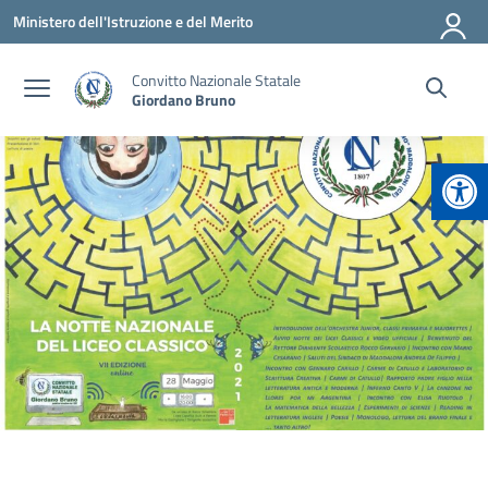
Vai ai contenuti
Vai al menu di navigazione
Vai al footer
Ministero dell'Istruzione e del Merito
Convitto Nazionale Statale
Giordano Bruno
Apr