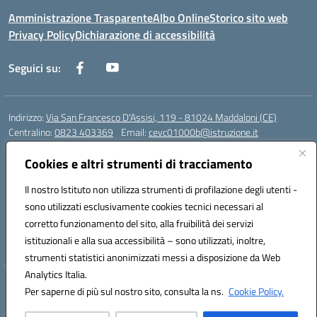
Amministrazione Trasparente
Albo Online
Storico sito web
Privacy Policy
Dichiarazione di accessibilità
Seguici su:
Indirizzo:
Via San Francesco D'Assisi, 119 - 81024 Maddaloni (CE)
Centralino:
0823 403369
Email:
cevc01000b@istruzione.it
Posta elettronica certificata (PEC):
cevc01000b@pec.istruzione.it
Cookies e altri strumenti di tracciamento
Codice fiscale: 80004990612 (Convitto) - 93044680614 (Scuole
Annesse)
Il nostro Istituto non utilizza strumenti di profilazione degli utenti -
Codice meccanografico:
CEVC01000B
sono utilizzati esclusivamente cookies tecnici necessari al
Codice Indice delle Pubbliche Amministrazioni (IPA): istsc_cevc01000b
corretto funzionamento del sito, alla fruibilità dei servizi
Codice unico di fatturazione (CUF): ZUT1RT
istituzionali e alla sua accessibilità – sono utilizzati, inoltre,
strumenti statistici anonimizzati messi a disposizione da Web
Analytics Italia.
Hosting & Powered by 3D Solution S.r.l.
Per saperne di più sul nostro sito, consulta la ns.
Cookie Policy.
Concept & Design by Designers Italia