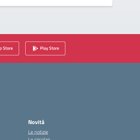
 Store
Play Store
Novità
Le notizie
Le circolari