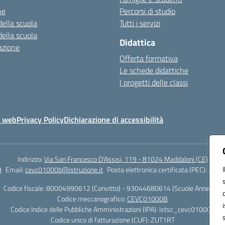
ne
Percorsi di studio
della scuola
Tutti i servizi
della scuola
Didattica
azione
Offerta formativa
Le schede didattiche
I progetti delle classi
o web
Privacy Policy
Dichiarazione di accessibilità
Indirizzo:
Via San Francesco D'Assisi, 119 - 81024 Maddaloni (CE)
9
Email:
cevc01000b@istruzione.it
Posta elettronica certificata (PEC):
cevc0
Codice fiscale: 80004990612 (Convitto) - 93044680614 (Scuole Annesse)
Codice meccanografico:
CEVC01000B
Codice Indice delle Pubbliche Amministrazioni (IPA): istsc_cevc01000b
Codice unico di fatturazione (CUF): ZUT1RT