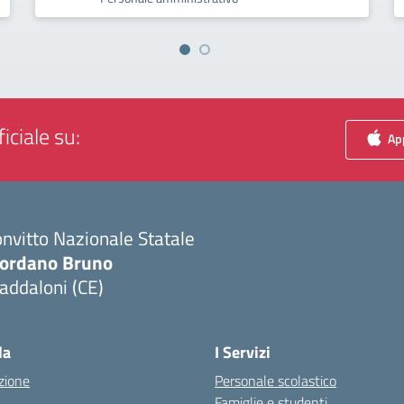
iciale su:
App
nvitto Nazionale Statale
iordano Bruno
addaloni (CE)
Visita la pagina iniziale della scuola
la
I Servizi
zione
Personale scolastico
Famiglie e studenti