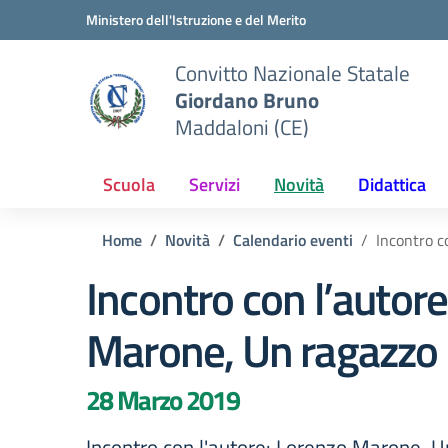
Vai ai contenuti
Vai al menu di navigazione
Vai al footer
Ministero dell'Istruzione e del Merito
Convitto Nazionale Statale
Giordano Bruno
Maddaloni (CE)
Scuola
Servizi
Novità
Didattica
Home
Novità
Calendario eventi
Incontro c
Incontro con l’autor
Marone, Un ragazzo
28 Marzo 2019
Incontro con l'autore: Lorenzo Marone, 