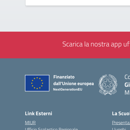
Scarica la nostra app uff
Co
G
M
— 
Link Esterni
La Scuo
MIUR
Presenta
Ufficio Scolastico Regionale
I luoghi