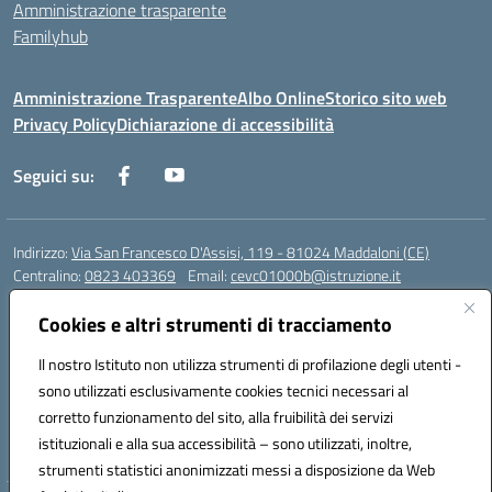
Amministrazione trasparente
Familyhub
Amministrazione Trasparente
Albo Online
Storico sito web
Privacy Policy
Dichiarazione di accessibilità
Seguici su:
Indirizzo:
Via San Francesco D'Assisi, 119 - 81024 Maddaloni (CE)
Centralino:
0823 403369
Email:
cevc01000b@istruzione.it
Posta elettronica certificata (PEC):
cevc01000b@pec.istruzione.it
Cookies e altri strumenti di tracciamento
Codice fiscale: 80004990612 (Convitto) - 93044680614 (Scuole
Annesse)
Il nostro Istituto non utilizza strumenti di profilazione degli utenti -
Codice meccanografico:
CEVC01000B
sono utilizzati esclusivamente cookies tecnici necessari al
Codice Indice delle Pubbliche Amministrazioni (IPA): istsc_cevc01000b
corretto funzionamento del sito, alla fruibilità dei servizi
Codice unico di fatturazione (CUF): ZUT1RT
istituzionali e alla sua accessibilità – sono utilizzati, inoltre,
strumenti statistici anonimizzati messi a disposizione da Web