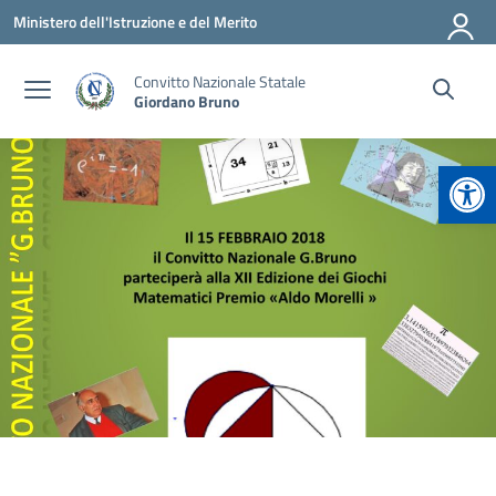
Vai ai contenuti
Vai al menu di navigazione
Vai al footer
Ministero dell'Istruzione e del Merito
Convitto Nazionale Statale
Giordano Bruno
Apr