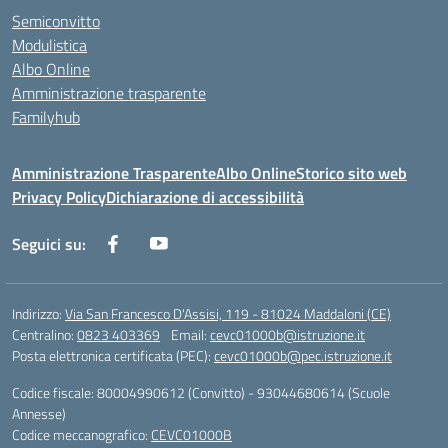
Semiconvitto
Modulistica
Albo Online
Amministrazione trasparente
Familyhub
Amministrazione Trasparente
Albo Online
Storico sito web
Privacy Policy
Dichiarazione di accessibilità
Seguici su:
Indirizzo:
Via San Francesco D'Assisi, 119 - 81024 Maddaloni (CE)
Centralino:
0823 403369
Email:
cevc01000b@istruzione.it
Posta elettronica certificata (PEC):
cevc01000b@pec.istruzione.it
Codice fiscale: 80004990612 (Convitto) - 93044680614 (Scuole
Annesse)
Codice meccanografico:
CEVC01000B