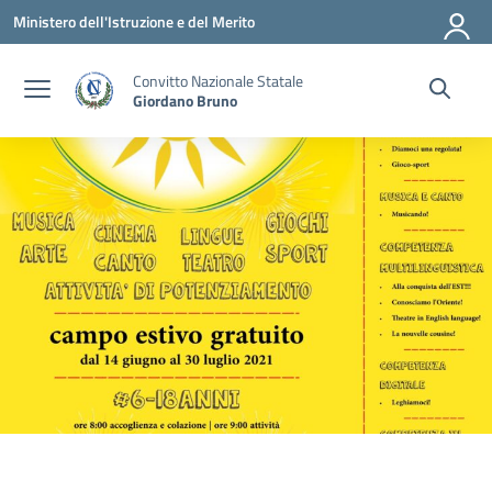
Vai ai contenuti
Vai al menu di navigazione
Vai al footer
Ministero dell'Istruzione e del Merito
Convitto Nazionale Statale
Giordano Bruno