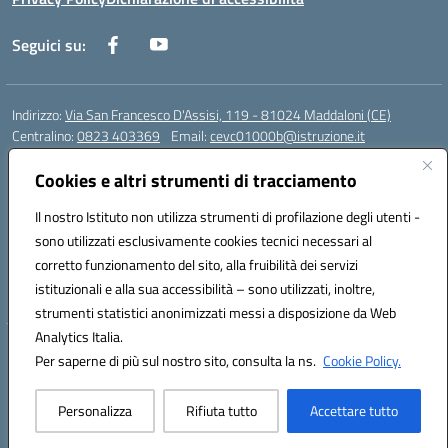
Seguici su:
Indirizzo:
Via San Francesco D'Assisi, 119 - 81024 Maddaloni (CE)
Centralino:
0823 403369
Email:
cevc01000b@istruzione.it
Posta elettronica certificata (PEC):
cevc01000b@pec.istruzione.it
Cookies e altri strumenti di tracciamento
Codice fiscale: 80004990612 (Convitto) - 93044680614 (Scuole
Annesse)
Il nostro Istituto non utilizza strumenti di profilazione degli utenti -
Codice meccanografico:
CEVC01000B
sono utilizzati esclusivamente cookies tecnici necessari al
Codice Indice delle Pubbliche Amministrazioni (IPA): istsc_cevc01000b
corretto funzionamento del sito, alla fruibilità dei servizi
Codice unico di fatturazione (CUF): ZUT1RT
istituzionali e alla sua accessibilità – sono utilizzati, inoltre,
strumenti statistici anonimizzati messi a disposizione da Web
Analytics Italia.
Hosting & Powered by 3D Solution S.r.l.
Per saperne di più sul nostro sito, consulta la ns.
Cookie Policy.
Concept & Design by Designers Italia
Personalizza
Rifiuta tutto
Accettare tutto