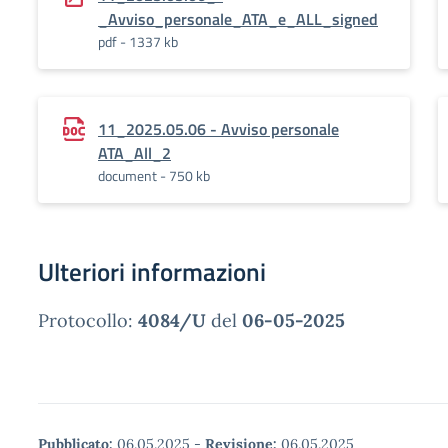
_Avviso_personale_ATA_e_ALL_signed
pdf - 1337 kb
11_2025.05.06 - Avviso personale
ATA_All_2
document - 750 kb
Ulteriori informazioni
Protocollo:
4084/U
del
06-05-2025
Pubblicato:
06.05.2025
-
Revisione:
06.05.2025