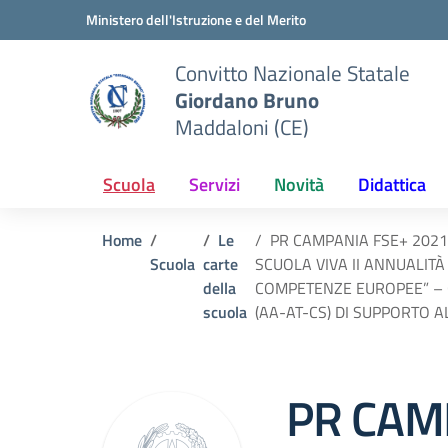
Vai ai contenuti
Vai al menu di navigazione
Vai al footer
Ministero dell'Istruzione e del Merito
Convitto Nazionale Statale
Giordano Bruno
Maddaloni (CE)
Scuola
Servizi
Novità
Didattica
Home
Le
PR CAMPANIA FSE+ 2021-
Scuola
carte
SCUOLA VIVA II ANNUALITÀ
della
COMPETENZE EUROPEE” – CO
scuola
(AA-AT-CS) DI SUPPORTO A
PR CAM