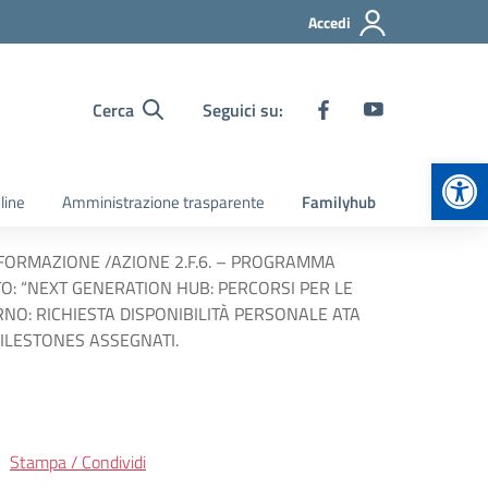
Accedi
Cerca
Seguici su:
Apr
line
Amministrazione trasparente
Familyhub
E FORMAZIONE /AZIONE 2.F.6. – PROGRAMMA
TO: “NEXT GENERATION HUB: PERCORSI PER LE
RNO: RICHIESTA DISPONIBILITÀ PERSONALE ATA
MILESTONES ASSEGNATI.
Stampa / Condividi