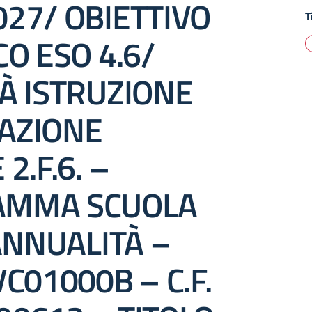
027/ OBIETTIVO
T
CO ESO 4.6/
À ISTRUZIONE
AZIONE
2.F.6. –
AMMA SCUOLA
 ANNUALITÀ –
VC01000B – C.F.