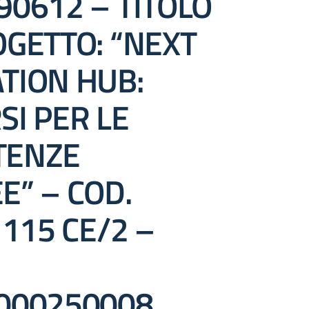
90612 – TITOLO
OGETTO: “NEXT
TION HUB:
SI PER LE
TENZE
E” – COD.
 115 CE/2 –
000250008.