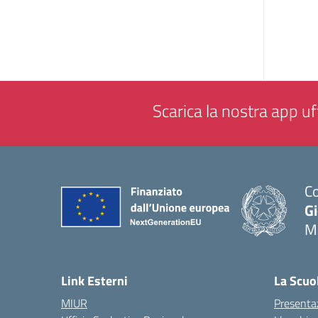
Scarica la nostra app uff
Co
G
M
— 
Link Esterni
La Scuo
MIUR
Presenta