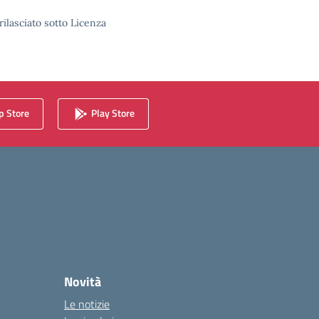
rilasciato sotto Licenza
 Store
Play Store
Novità
Le notizie