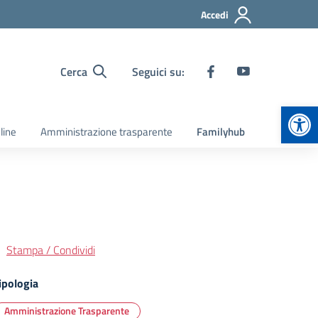
Accedi
Cerca
Seguici su:
Apr
line
Amministrazione trasparente
Familyhub
Stampa / Condividi
ipologia
Amministrazione Trasparente