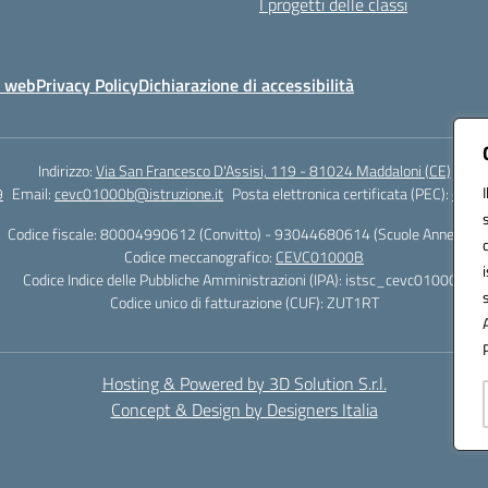
I progetti delle classi
o web
Privacy Policy
Dichiarazione di accessibilità
Indirizzo:
Via San Francesco D'Assisi, 119 - 81024 Maddaloni (CE)
9
Email:
cevc01000b@istruzione.it
Posta elettronica certificata (PEC):
cevc0
Codice fiscale: 80004990612 (Convitto) - 93044680614 (Scuole Annesse)
Codice meccanografico:
CEVC01000B
Codice Indice delle Pubbliche Amministrazioni (IPA): istsc_cevc01000b
Codice unico di fatturazione (CUF): ZUT1RT
Hosting & Powered by 3D Solution S.r.l.
Concept & Design by Designers Italia