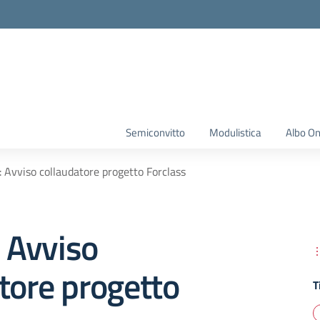
Semiconvitto
Modulistica
Albo On
.: Avviso collaudatore progetto Forclass
: Avviso
tore progetto
T