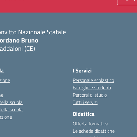
nvitto Nazionale Statale
iordano Bruno
addaloni (CE)
Visita la pagina iniziale della scuola
la
I Servizi
zione
Personale scolastico
Famiglie e studenti
ne
Percorsi di studio
della scuola
Tutti i servizi
della scuola
Didattica
azione
Offerta formativa
Le schede didattiche