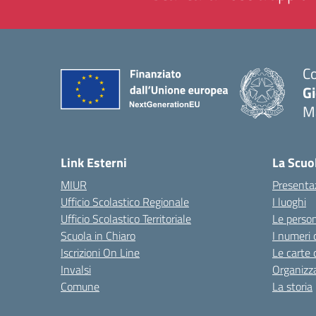
Co
G
M
— 
Link Esterni
La Scuo
MIUR
Presenta
Ufficio Scolastico Regionale
I luoghi
Ufficio Scolastico Territoriale
Le perso
Scuola in Chiaro
I numeri 
Iscrizioni On Line
Le carte 
Invalsi
Organizz
Comune
La storia