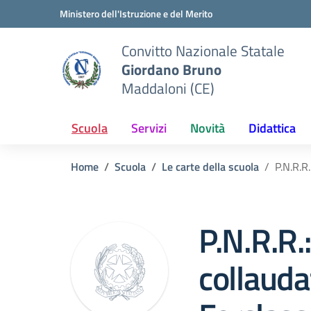
Vai ai contenuti
Vai al menu di navigazione
Vai al footer
Ministero dell'Istruzione e del Merito
Convitto Nazionale Statale
Giordano Bruno
Maddaloni (CE)
Scuola
Servizi
Novità
Didattica
Home
Scuola
Le carte della scuola
P.N.R.R
P.N.R.R.
collauda