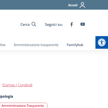
Accedi
Cerca
Seguici su:
Apr
line
Amministrazione trasparente
Familyhub
Stampa / Condividi
ipologia
Amministrazione Trasparente