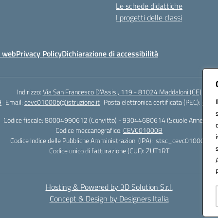
Le schede didattiche
I progetti delle classi
o web
Privacy Policy
Dichiarazione di accessibilità
Indirizzo:
Via San Francesco D'Assisi, 119 - 81024 Maddaloni (CE)
9
Email:
cevc01000b@istruzione.it
Posta elettronica certificata (PEC):
cevc0
Codice fiscale: 80004990612 (Convitto) - 93044680614 (Scuole Annesse)
Codice meccanografico:
CEVC01000B
Codice Indice delle Pubbliche Amministrazioni (IPA): istsc_cevc01000b
Codice unico di fatturazione (CUF): ZUT1RT
Hosting & Powered by 3D Solution S.r.l.
Concept & Design by Designers Italia