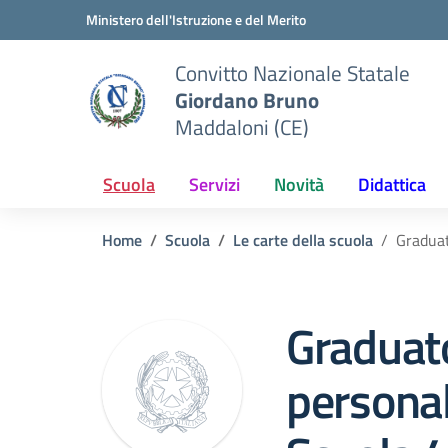
Vai ai contenuti
Vai al menu di navigazione
Vai al footer
Ministero dell'Istruzione e del Merito
Convitto Nazionale Statale
Giordano Bruno
Maddaloni (CE)
Scuola
Servizi
Novità
Didattica
Home
Scuola
Le carte della scuola
Graduat
Graduato
persona