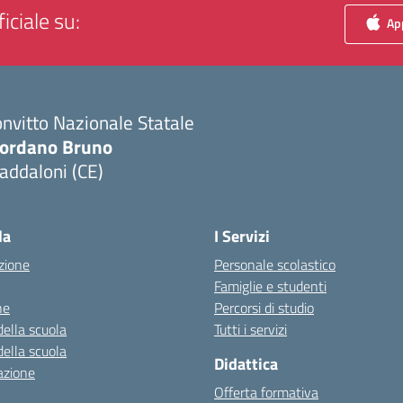
iciale su:
App
nvitto Nazionale Statale
iordano Bruno
addaloni (CE)
Visita la pagina iniziale della scuola
la
I Servizi
zione
Personale scolastico
Famiglie e studenti
ne
Percorsi di studio
della scuola
Tutti i servizi
della scuola
Didattica
azione
Offerta formativa