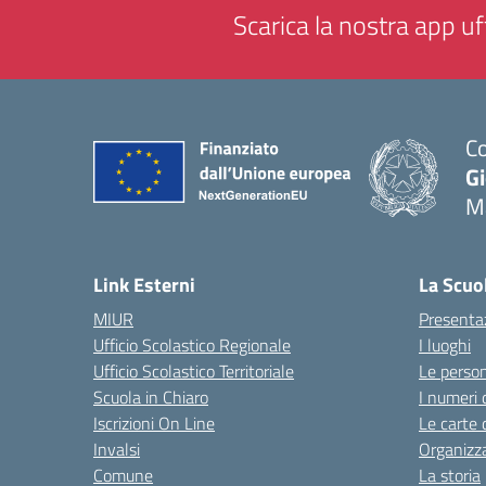
Scarica la nostra app uff
Co
G
M
— 
Link Esterni
La Scuo
MIUR
Presenta
Ufficio Scolastico Regionale
I luoghi
Ufficio Scolastico Territoriale
Le perso
Scuola in Chiaro
I numeri 
Iscrizioni On Line
Le carte 
Invalsi
Organizz
Comune
La storia