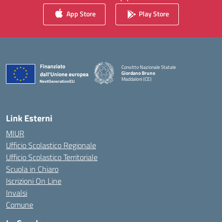
App Store
Play Store
Convitto Nazionale Statale
Giordano Bruno
Maddaloni (CE)
— Visita la pagina iniziale della scuola
Link Esterni
MIUR
Ufficio Scolastico Regionale
Ufficio Scolastico Territoriale
Scuola in Chiaro
Iscrizioni On Line
Invalsi
Comune