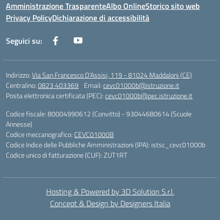
Amministrazione Trasparente
Albo Online
Storico sito web
Privacy Policy
Dichiarazione di accessibilità
Seguici su:
Indirizzo:
Via San Francesco D'Assisi, 119 - 81024 Maddaloni (CE)
Centralino:
0823 403369
Email:
cevc01000b@istruzione.it
Posta elettronica certificata (PEC):
cevc01000b@pec.istruzione.it
Codice fiscale: 80004990612 (Convitto) - 93044680614 (Scuole
Annesse)
Codice meccanografico:
CEVC01000B
Codice Indice delle Pubbliche Amministrazioni (IPA): istsc_cevc01000b
Codice unico di fatturazione (CUF): ZUT1RT
Hosting & Powered by 3D Solution S.r.l.
Concept & Design by Designers Italia