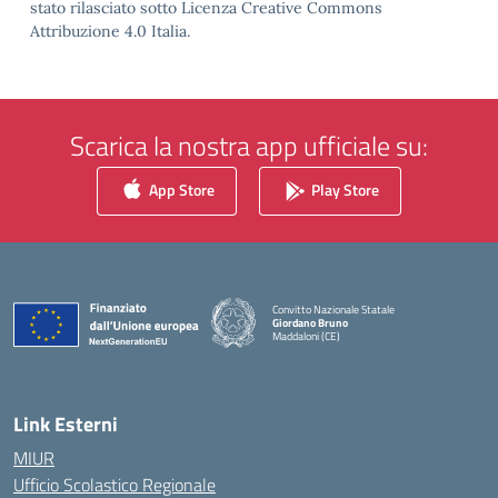
stato rilasciato sotto Licenza Creative Commons
Attribuzione 4.0 Italia.
Scarica la nostra app ufficiale su:
App Store
Play Store
Convitto Nazionale Statale
Giordano Bruno
Maddaloni (CE)
— Visita la pagina iniziale della scuola
Link Esterni
MIUR
Ufficio Scolastico Regionale