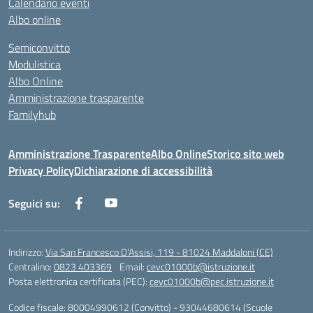
Calendario eventi
Albo online
Semiconvitto
Modulistica
Albo Online
Amministrazione trasparente
Familyhub
Amministrazione Trasparente
Albo Online
Storico sito web
Privacy Policy
Dichiarazione di accessibilità
Seguici su:
Indirizzo:
Via San Francesco D'Assisi, 119 - 81024 Maddaloni (CE)
Centralino:
0823 403369
Email:
cevc01000b@istruzione.it
Posta elettronica certificata (PEC):
cevc01000b@pec.istruzione.it
Codice fiscale: 80004990612 (Convitto) - 93044680614 (Scuole