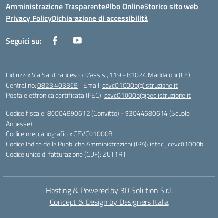
Amministrazione Trasparente
Albo Online
Storico sito web
Privacy Policy
Dichiarazione di accessibilità
Seguici su:
Indirizzo:
Via San Francesco D'Assisi, 119 - 81024 Maddaloni (CE)
Centralino:
0823 403369
Email:
cevc01000b@istruzione.it
Posta elettronica certificata (PEC):
cevc01000b@pec.istruzione.it
Codice fiscale: 80004990612 (Convitto) - 93044680614 (Scuole
Annesse)
Codice meccanografico:
CEVC01000B
Codice Indice delle Pubbliche Amministrazioni (IPA): istsc_cevc01000b
Codice unico di fatturazione (CUF): ZUT1RT
Hosting & Powered by 3D Solution S.r.l.
Concept & Design by Designers Italia