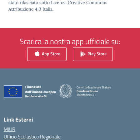
stato rilasciato sotto Licenza Creative Commons
Attribuzione 4.0 Italia.
Scarica la nostra app ufficiale su:
App Store
Play Store
Convitto Nazionale Statale
Giordano Bruno
Maddaloni (CE)
— Visita la pagina iniziale della scuola
Link Esterni
MIUR
Ufficio Scolastico Regionale