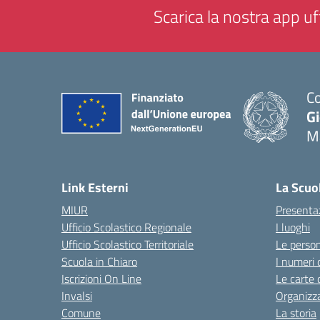
Scarica la nostra app uff
Co
G
M
— 
Link Esterni
La Scuo
MIUR
Presenta
Ufficio Scolastico Regionale
I luoghi
Ufficio Scolastico Territoriale
Le perso
Scuola in Chiaro
I numeri 
Iscrizioni On Line
Le carte 
Invalsi
Organizz
Comune
La storia