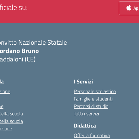
iciale su:
App
nvitto Nazionale Statale
iordano Bruno
addaloni (CE)
Visita la pagina iniziale della scuola
la
I Servizi
zione
Personale scolastico
Famiglie e studenti
ne
Percorsi di studio
della scuola
Tutti i servizi
della scuola
Didattica
azione
Offerta formativa