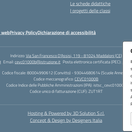
Le schede didattiche
I progetti delle classi
o web
Privacy Policy
Dichiarazione di accessibilità
Indirizzo:
Via San Francesco D'Assisi, 119 - 81024 Maddaloni (CE)
9
Email:
cevc01000b@istruzione.it
Posta elettronica certificata (PEC):
cevc0
Codice fiscale: 80004990612 (Convitto) - 93044680614 (Scuole Annesse)
Codice meccanografico:
CEVC01000B
Codice Indice delle Pubbliche Amministrazioni (IPA): istsc_cevc01000b
Codice unico di fatturazione (CUF): ZUT1RT
Hosting & Powered by 3D Solution S.r.l.
Concept & Design by Designers Italia