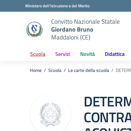
Vai ai contenuti
Vai al menu di navigazione
Vai al footer
Ministero dell'Istruzione e del Merito
Convitto Nazionale Statale
Giordano Bruno
Maddaloni (CE)
Scuola
Servizi
Novità
Didattica
Home
Scuola
Le carte della scuola
DETERM
DETERM
CONTRA