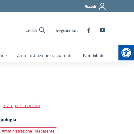
Accedi
Cerca
Seguici su:
Apr
line
Amministrazione trasparente
Familyhub
Stampa / Condividi
ipologia
Amministrazione Trasparente