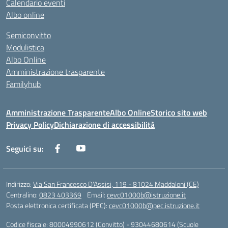
Calendario eventi
Albo online
Semiconvitto
Modulistica
Albo Online
Amministrazione trasparente
Familyhub
Amministrazione Trasparente
Albo Online
Storico sito web
Privacy Policy
Dichiarazione di accessibilità
Seguici su:
Indirizzo:
Via San Francesco D'Assisi, 119 - 81024 Maddaloni (CE)
Centralino:
0823 403369
Email:
cevc01000b@istruzione.it
Posta elettronica certificata (PEC):
cevc01000b@pec.istruzione.it
Codice fiscale: 80004990612 (Convitto) - 93044680614 (Scuole