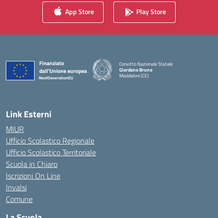
App Store
Play Store
Convitto Nazionale Statale
Giordano Bruno
Maddaloni (CE)
— Visita la pagina iniziale della scuola
Link Esterni
MIUR
Ufficio Scolastico Regionale
Ufficio Scolastico Territoriale
Scuola in Chiaro
Iscrizioni On Line
Invalsi
Comune
La Scuola