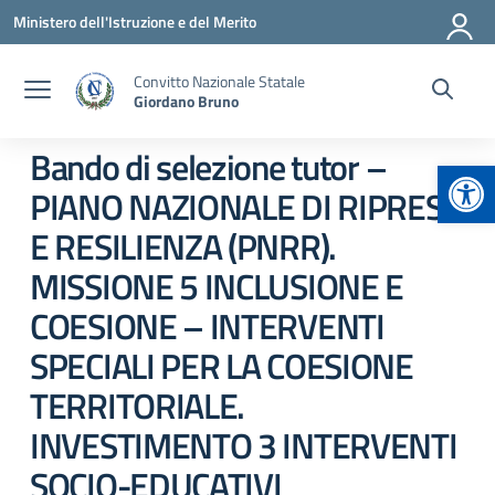
Vai ai contenuti
Vai al menu di navigazione
Vai al footer
Ministero dell'Istruzione e del Merito
Convitto Nazionale Statale
Giordano Bruno
Bando di selezione tutor –
Apr
PIANO NAZIONALE DI RIPRESA
E RESILIENZA (PNRR).
MISSIONE 5 INCLUSIONE E
COESIONE – INTERVENTI
SPECIALI PER LA COESIONE
TERRITORIALE.
INVESTIMENTO 3 INTERVENTI
SOCIO-EDUCATIVI