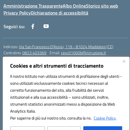
Amministrazione Trasparente
Albo Online
Storico sito web
Privacy Policy
Dichiarazione di accessibilità
Seguici su:
Indirizzo:
Via San Francesco D'Assisi, 119 - 81024 Maddaloni (CE)
Centralino:
0823 403369
Email:
cevc01000b@istruzione.it
Posta elettronica certificata (PEC):
cevc01000b@pec.istruzione.it
Cookies e altri strumenti di tracciamento
Codice fiscale: 80004990612 (Convitto) - 93044680614 (Scuole
Annesse)
Il nostro Istituto non utilizza strumenti di profilazione degli utenti -
Codice meccanografico:
CEVC01000B
sono utilizzati esclusivamente cookies tecnici necessari al
Codice Indice delle Pubbliche Amministrazioni (IPA): istsc_cevc01000b
corretto funzionamento del sito, alla fruibilità dei servizi
Codice unico di fatturazione (CUF): ZUT1RT
istituzionali e alla sua accessibilità – sono utilizzati, inoltre,
strumenti statistici anonimizzati messi a disposizione da Web
Analytics Italia.
Hosting & Powered by 3D Solution S.r.l.
Per saperne di più sul nostro sito, consulta la ns.
Cookie Policy.
Concept & Design by Designers Italia