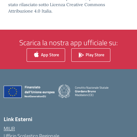
stato rilasciato sotto Licenza Creative Commons
Attribuzione 4.0 Italia.
Scarica la nostra app ufficiale su:
App Store
Play Store
Convitto Nazionale Statale
Giordano Bruno
Maddaloni (CE)
— Visita la pagina iniziale della scuola
Link Esterni
MIUR
Ufficio Scolastico Regionale